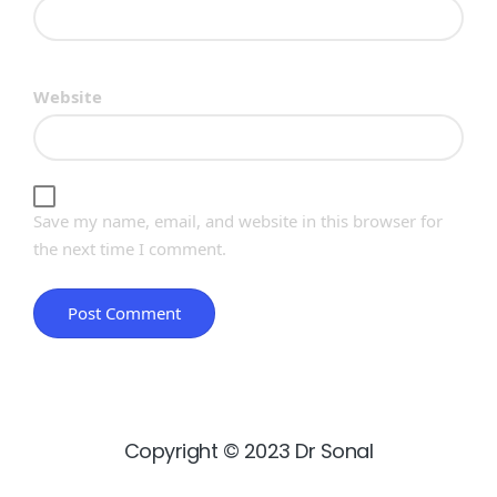
Website
Save my name, email, and website in this browser for
the next time I comment.
Copyright © 2023 Dr Sonal