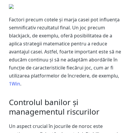
Factori precum cotele și marja casei pot influența
semnificativ rezultatul final. Un joc precum
blackjack, de exemplu, oferă posibilitatea de a
aplica strategii matematice pentru a reduce
avantajul casei. Astfel, foarte important este să ne
educăm continuu și să ne adaptăm abordările în
funcție de caracteristicile fiecărui joc, cum ar fi
utilizarea platformelor de încredere, de exemplu,
1Win
.
Controlul banilor și
managementul riscurilor
Un aspect crucial în jocurile de noroc este