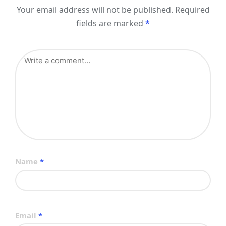
Your email address will not be published.
Required
fields are marked
*
Name
*
Email
*