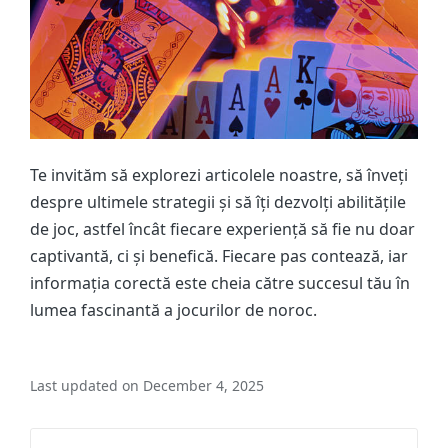
Te invităm să explorezi articolele noastre, să înveți
despre ultimele strategii și să îți dezvolți abilitățile
de joc, astfel încât fiecare experiență să fie nu doar
captivantă, ci și benefică. Fiecare pas contează, iar
informația corectă este cheia către succesul tău în
lumea fascinantă a jocurilor de noroc.
Last updated on December 4, 2025