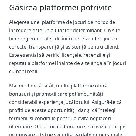
Găsirea platformei potrivite
Alegerea unei platforme de jocuri de noroc de
încredere este un alt factor determinant. Un site
bine reglementat și de încredere va oferi jocuri
corecte, transparență și asistență pentru clienți.
Este esențial să verifici licențele, recenziile și
reputația platformei înainte de a te angaja în jocuri
cu bani reali.
Mai mult decât atât, multe platforme oferă
bonusuri și promoții care pot îmbunătăți
considerabil experiența jucătorului. Asigură-te că
profiti de aceste oportunități, dar și că înțelegi
termenii și condițiile pentru a evita neplăceri
ulterioare. O platformă bună nu se axează doar pe
promovare, ci și pe securitatea datelor personale