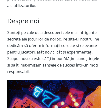
ale utilizatorilor.
Despre noi
Sunteți pe cale de a descoperi cele mai intrigante
secrete ale jocurilor de noroc. Pe site-ul nostru, ne
dedicăm să oferim informații corecte și relevante
pentru jucători, atât novici cât și experimentați.
Scopul nostru este să îți îmbunătățim cunoștințele
și să îți maximizăm șansele de succes într-un mod
responsabil.