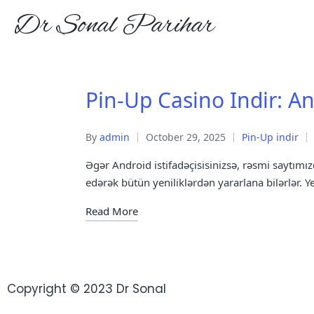
Dr Sonal Parihar
Pin-Up Casino Indir: An
By
admin
October 29, 2025
Pin-Up indir
Əgər Android istifadəçisisinizsə, rəsmi saytımızd
edərək bütün yeniliklərdən yararlana bilərlər. Y
Read More
Copyright © 2023 Dr Sonal