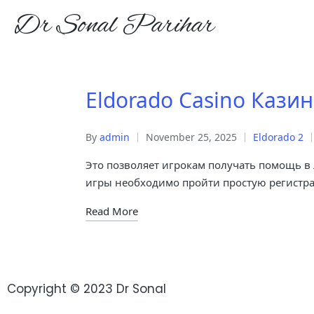
Dr Sonal Parihar
Eldorado Casino Каз
By
admin
November 25, 2025
Eldorado 2
Это позволяет игрокам получать помощь в 
игры необходимо пройти простую регистра
Read More
Copyright © 2023 Dr Sonal