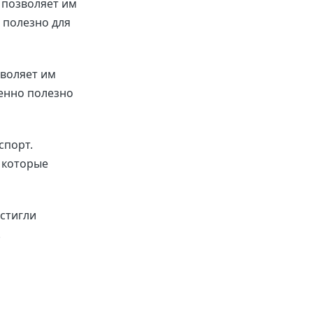
 позволяет им
 полезно для
зволяет им
бенно полезно
спорт.
 которые
остигли
.