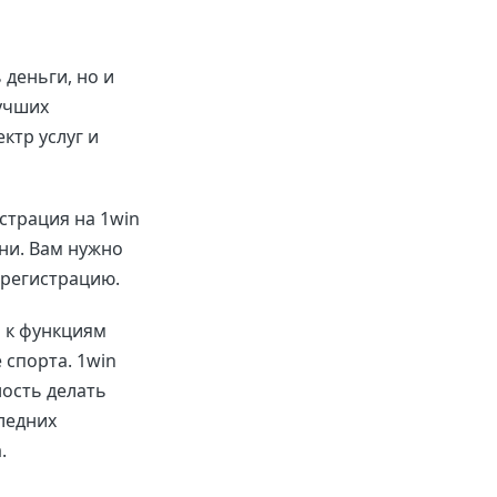
 деньги, но и
лучших
ктр услуг и
страция на 1win
ени. Вам нужно
 регистрацию.
п к функциям
 спорта. 1win
ость делать
ледних
.