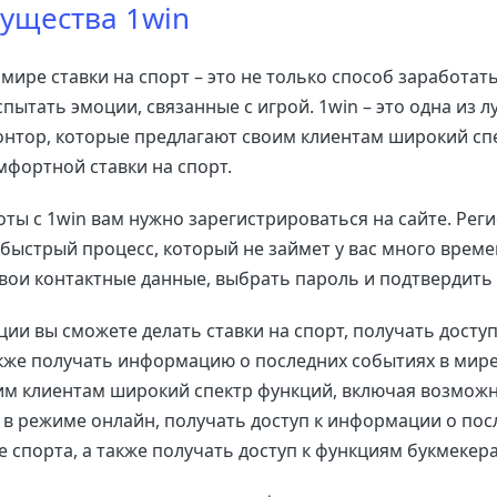
ущества 1win
ире ставки на спорт – это не только способ заработать
пытать эмоции, связанные с игрой. 1win – это одна из 
онтор, которые предлагают своим клиентам широкий спе
мфортной ставки на спорт.
оты с 1win вам нужно зарегистрироваться на сайте. Реги
и быстрый процесс, который не займет у вас много врем
свои контактные данные, выбрать пароль и подтвердить
ции вы сможете делать ставки на спорт, получать досту
акже получать информацию о последних событиях в мире
им клиентам широкий спектр функций, включая возможн
т в режиме онлайн, получать доступ к информации о пос
е спорта, а также получать доступ к функциям букмекера