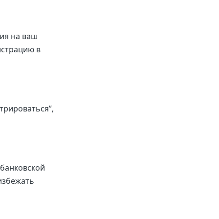
ия на ваш
истрацию в
трироваться”,
 банковской
избежать