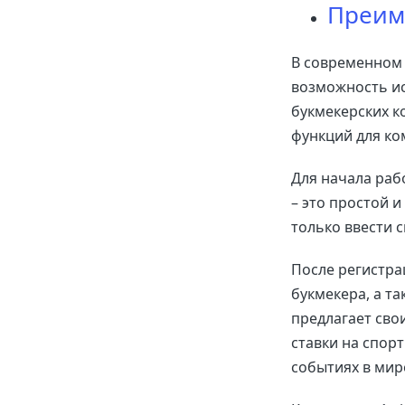
Преим
В современном м
возможность ис
букмекерских к
функций для ко
Для начала раб
– это простой 
только ввести 
После регистра
букмекера, а т
предлагает сво
ставки на спор
событиях в мир