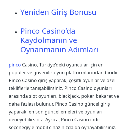
Yeniden Giriş Bonusu
Pinco Casino’da
Kaydolmanın ve
Oynanmanın Adımları
pinco
Casino, Türkiye’deki oyuncular için en
popüler ve güvenilir oyun platformlarından biridir.
Pinco Casino giriş yaparak, çeşitli oyunlar ve özel
tekliflerle tanışabilirsiniz. Pinco Casino oyunları
arasında slot oyunları, blackjack, poker, bakarat ve
daha fazlası bulunur. Pinco Casino güncel giriş
yaparak, en son güncellemeleri ve oyunları
deneyebilirsiniz. Ayrıca, Pinco Casino indir
seçeneğiyle mobil cihazınızda da oynayabilirsiniz.