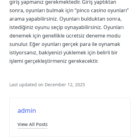
giriş yapmanız gerekmektedir. Giriş yaptıktan
sonra, oyunları bulmak için “pinco casino oyunları”
arama yapabilirsiniz. Oyunları bulduktan sonra,
istediğiniz oyunu seçip oynayabilirsiniz. Oyunları
denemek için genellikle ücretsiz deneme modu
sunulur. Eğer oyunları gerçek para ile oynamak
istiyorsanız, bakiyenizi yüklemek için belirli bir
işlemi gerçekleştirmeniz gerekecektir.
Last updated on December 12, 2025
admin
View All Posts