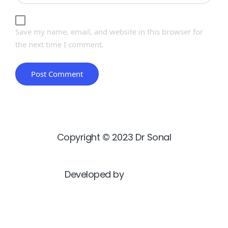
Save my name, email, and website in this browser for
the next time I comment.
Copyright © 2023 Dr Sonal
Developed by