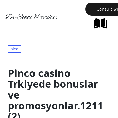
Consult w
Dr Sonal Parihar
blog
Pinco casino
Trkiyede bonuslar
ve
promosyonlar.1211
(2)