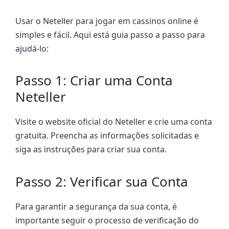
Usar o Neteller para jogar em cassinos online é
simples e fácil. Aqui está guia passo a passo para
ajudá-lo:
Passo 1: Criar uma Conta
Neteller
Visite o website oficial do Neteller e crie uma conta
gratuita. Preencha as informações solicitadas e
siga as instruções para criar sua conta.
Passo 2: Verificar sua Conta
Para garantir a segurança da sua conta, é
importante seguir o processo de verificação do