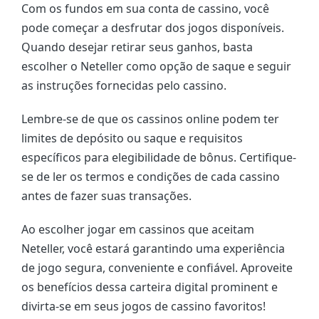
Com os fundos em sua conta de cassino, você
pode começar a desfrutar dos jogos disponíveis.
Quando desejar retirar seus ganhos, basta
escolher o Neteller como opção de saque e seguir
as instruções fornecidas pelo cassino.
Lembre-se de que os cassinos online podem ter
limites de depósito ou saque e requisitos
específicos para elegibilidade de bônus. Certifique-
se de ler os termos e condições de cada cassino
antes de fazer suas transações.
Ao escolher jogar em cassinos que aceitam
Neteller, você estará garantindo uma experiência
de jogo segura, conveniente e confiável. Aproveite
os benefícios dessa carteira digital prominent e
divirta-se em seus jogos de cassino favoritos!