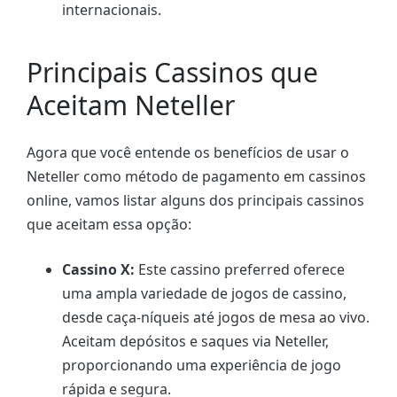
internacionais.
Principais Cassinos que
Aceitam Neteller
Agora que você entende os benefícios de usar o
Neteller como método de pagamento em cassinos
online, vamos listar alguns dos principais cassinos
que aceitam essa opção:
Cassino X:
Este cassino preferred oferece
uma ampla variedade de jogos de cassino,
desde caça-níqueis até jogos de mesa ao vivo.
Aceitam depósitos e saques via Neteller,
proporcionando uma experiência de jogo
rápida e segura.