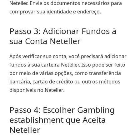
Neteller. Envie os documentos necessários para
comprovar sua identidade e endereço.
Passo 3: Adicionar Fundos à
sua Conta Neteller
Após verificar sua conta, você precisará adicionar
fundos à sua carteira Neteller. Isso pode ser feito
por meio de várias opções, como transferência
bancária, cartão de crédito ou outros métodos
disponíveis no Neteller.
Passo 4: Escolher Gambling
establishment que Aceita
Neteller