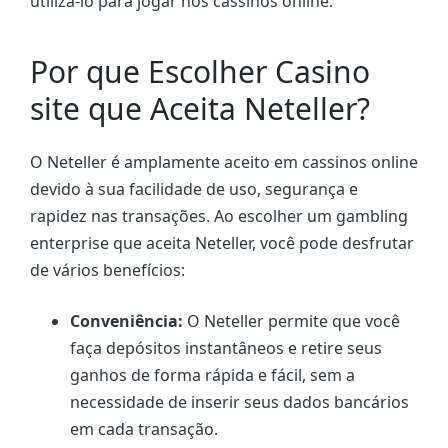
utilizá-lo para jogar nos cassinos online.
Por que Escolher Casino
site que Aceita Neteller?
O Neteller é amplamente aceito em cassinos online
devido à sua facilidade de uso, segurança e
rapidez nas transações. Ao escolher um gambling
enterprise que aceita Neteller, você pode desfrutar
de vários benefícios:
Conveniência:
O Neteller permite que você
faça depósitos instantâneos e retire seus
ganhos de forma rápida e fácil, sem a
necessidade de inserir seus dados bancários
em cada transação.