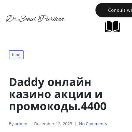
Consult w
Dr Sonal Parihar
blog
Daddy онлайн
казино акции и
промокоды.4400
By
admin
December 12, 2025
No Comments