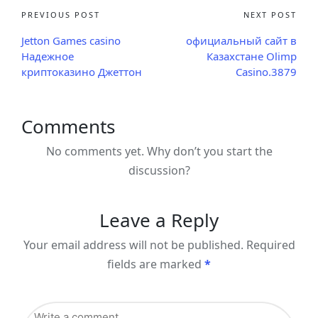
PREVIOUS POST
NEXT POST
Jetton Games casino
официальный сайт в
Надежное
Казахстане Olimp
криптоказино Джеттон
Casino.3879
Comments
No comments yet. Why don’t you start the
discussion?
Leave a Reply
Your email address will not be published.
Required
fields are marked
*