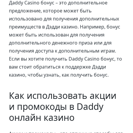
Дaddy Casino бонус – это дополнительное
предложение, которое может быть
использовано для получения дополнительных
преимуществ в Дэдди казино. Например, бонус
может быть использован для получения
дополнительного денежного приза или для
получения доступа к дополнительным играм.
Если вы хотите получить Daddy Casino бонус, то
вам стоит обратиться к поддержке Дэдди
казино, чтобы узнать, как получить бонус.
Как использовать акции
и промокоды в Daddy
онлайн казино