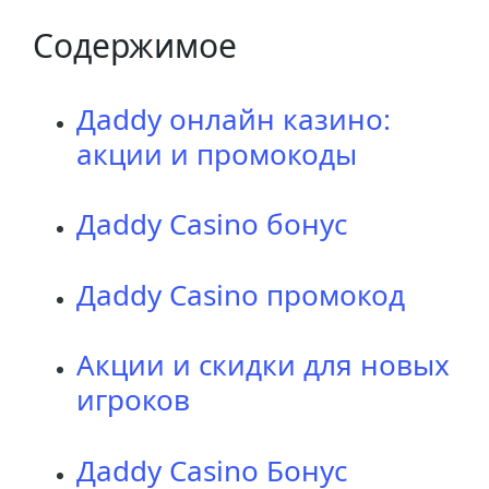
Содержимое
Дaddy онлайн казино:
акции и промокоды
Дaddy Casino бонус
Дaddy Casino промокод
Акции и скидки для новых
игроков
Дaddy Casino Бонус