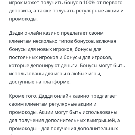
игрок может получить бонус в 100% от первого
депозита, а также получать регулярные акции и
промокоды.
Дэдди онлайн казино предлагает своим
клиентам несколько типов бонусов, включая
бонусы для новых игроков, бонусы для
постоянных игроков и бонусы для игроков,
которые депонируют деньги. Бонусы могут быть
использованы для игры в любые игры,
доступные на платформе.
Кроме того, Дэдди онлайн казино предлагает
своим клиентам регулярные акции и
промокоды. Акции могут быть использованы
для получения дополнительных выигрышей, а
промокоды – для получения дополнительных