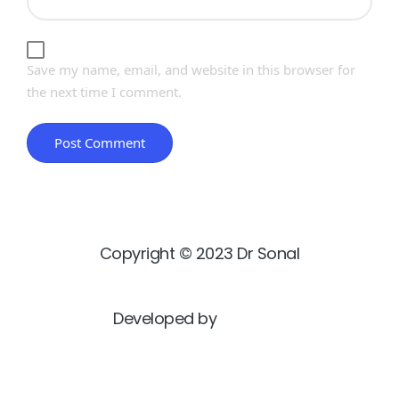
Save my name, email, and website in this browser for
the next time I comment.
Copyright © 2023 Dr Sonal
Developed by