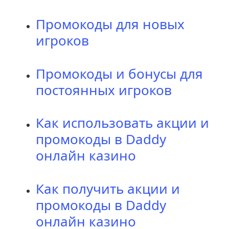
Промокоды для новых
игроков
Промокоды и бонусы для
постоянных игроков
Как использовать акции и
промокоды в Daddy
онлайн казино
Как получить акции и
промокоды в Daddy
онлайн казино