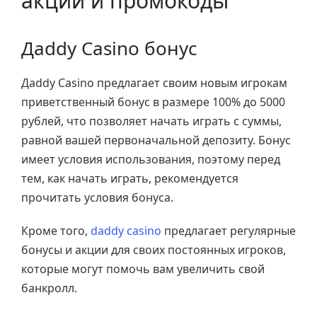
акции и промокоды
Дaddy Casino бонус
Дaddy Casino предлагает своим новым игрокам
приветственный бонус в размере 100% до 5000
рублей, что позволяет начать играть с суммы,
равной вашей первоначальной депозиту. Бонус
имеет условия использования, поэтому перед
тем, как начать играть, рекомендуется
прочитать условия бонуса.
Кроме того,
daddy casino
предлагает регулярные
бонусы и акции для своих постоянных игроков,
которые могут помочь вам увеличить свой
банкролл.