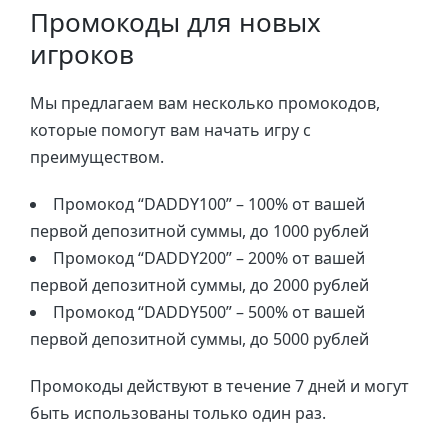
Промокоды для новых
игроков
Мы предлагаем вам несколько промокодов,
которые помогут вам начать игру с
преимуществом.
Промокод “DADDY100” – 100% от вашей
первой депозитной суммы, до 1000 рублей
Промокод “DADDY200” – 200% от вашей
первой депозитной суммы, до 2000 рублей
Промокод “DADDY500” – 500% от вашей
первой депозитной суммы, до 5000 рублей
Промокоды действуют в течение 7 дней и могут
быть использованы только один раз.