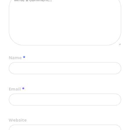
Name
*
Email
*
Website