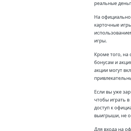
реальные деньг
На официальном
карточные игры,
использованием
игры.
Кроме того, на
бонусам и акци
акции могут вк
привлекательн
Если вы уже за
чтобы играть в
доступ к офици
выигрыши, не о
Для входа на о