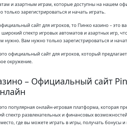
атам и азартным играм, которые доступны на нашем о
но только зарегистрироваться и начать играть.
официальный сайт для игроков, то Пинко казино – это 
 широкий спектр игровых автоматов и азартных игр, чт
вам нужно. Вам нужно только зарегистрироваться и начат
 это официальный сайт для игроков, который предлагает
ое окружение.
азино – Официальный сайт Pi
онлайн
 это популярная онлайн-игровая платформа, которая пр
ий спектр развлекательных и финансовых возможносте
о место, где вы можете играть в игры, получать бонусы 