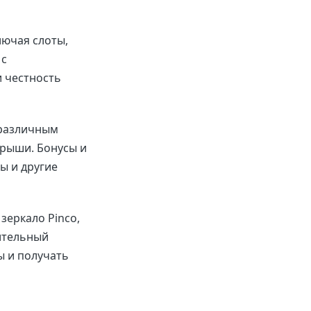
лючая слоты,
 с
 честность
 различным
грыши. Бонусы и
ы и другие
зеркало Pinco,
нительный
ы и получать