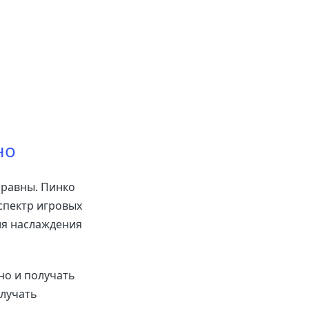
но
 равны. Пинко
спектр игровых
для наслаждения
но и получать
олучать