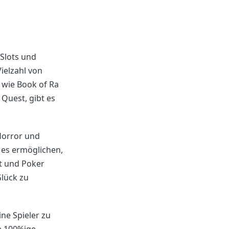
 Slots und
ielzahl von
 wie Book of Ra
Quest, gibt es
 Horror und
e es ermöglichen,
at und Poker
Glück zu
ne Spieler zu