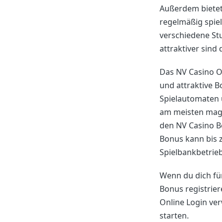
Außerdem bietet
regelmäßig spiel
verschiedene Stu
attraktiver sind 
Das NV Casino O
und attraktive 
Spielautomaten u
am meisten mag.
den NV Casino Bo
Bonus kann bis z
Spielbankbetrieb
Wenn du dich für
Bonus registrie
Online Login ve
starten.