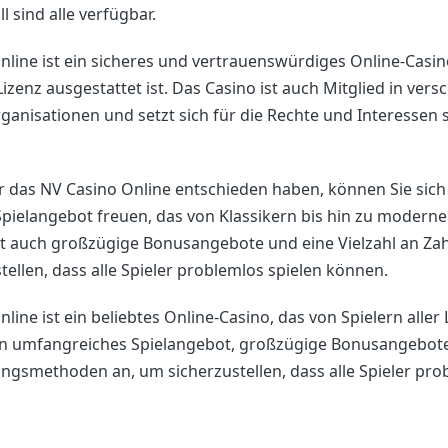
ll sind alle verfügbar.
line ist ein sicheres und vertrauenswürdiges Online-Casin
Lizenz ausgestattet ist. Das Casino ist auch Mitglied in ver
ganisationen und setzt sich für die Rechte und Interessen s
r das NV Casino Online entschieden haben, können Sie sich 
ielangebot freuen, das von Klassikern bis hin zu modernen
et auch großzügige Bonusangebote und eine Vielzahl an 
tellen, dass alle Spieler problemlos spielen können.
line ist ein beliebtes Online-Casino, das von Spielern alle
 ein umfangreiches Spielangebot, großzügige Bonusangebot
ungsmethoden an, um sicherzustellen, dass alle Spieler pro