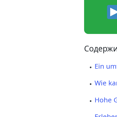
Содерж
Ein um
Wie ka
Hohe G
Erlebe