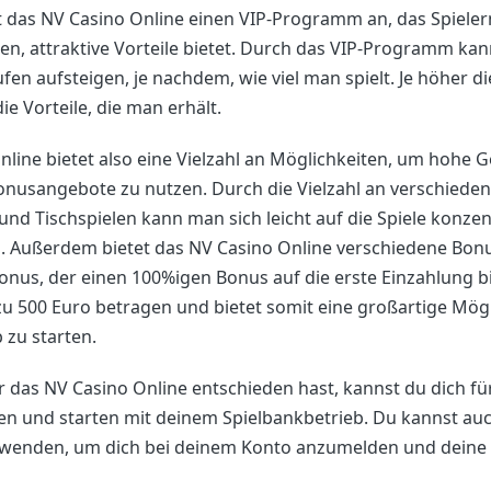
 das NV Casino Online einen VIP-Programm an, das Spielern
en, attraktive Vorteile bietet. Durch das VIP-Programm ka
fen aufsteigen, je nachdem, wie viel man spielt. Je höher di
die Vorteile, die man erhält.
nline bietet also eine Vielzahl an Möglichkeiten, um hohe
Bonusangebote zu nutzen. Durch die Vielzahl an verschiede
nd Tischspielen kann man sich leicht auf die Spiele konzen
 Außerdem bietet das NV Casino Online verschiedene Bon
nus, der einen 100%igen Bonus auf die erste Einzahlung bi
u 500 Euro betragen und bietet somit eine großartige Mög
 zu starten.
 das NV Casino Online entschieden hast, kannst du dich f
ren und starten mit deinem Spielbankbetrieb. Du kannst au
rwenden, um dich bei deinem Konto anzumelden und deine 