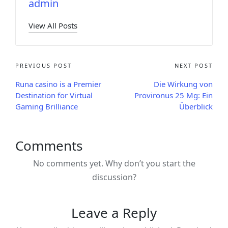
admin
View All Posts
PREVIOUS POST
NEXT POST
Runa casino is a Premier
Die Wirkung von
Destination for Virtual
Provironus 25 Mg: Ein
Gaming Brilliance
Überblick
Comments
No comments yet. Why don’t you start the
discussion?
Leave a Reply