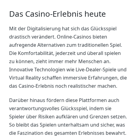
Das Casino-Erlebnis heute
Mit der Digitalisierung hat sich das Glücksspiel
drastisch verändert. Online-Casinos bieten
aufregende Alternativen zum traditionellen Spiel.
Die Komfortabilität, jederzeit und überall spielen
zu können, zieht immer mehr Menschen an.
Innovative Technologien wie Live-Dealer-Spiele und
Virtual Reality schaffen immersive Erfahrungen, die
das Casino-Erlebnis noch realistischer machen.
Darüber hinaus fördern diese Plattformen auch
verantwortungsvolles Glücksspiel, indem sie
Spieler über Risiken aufklären und Grenzen setzen.
So bleibt das Spielen unterhaltsam und sicher, was
die Faszination des gesamten Erlebnisses bewahrt.