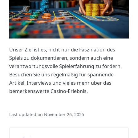
Unser Ziel ist es, nicht nur die Faszination des
Spiels zu dokumentieren, sondern auch eine
verantwortungsvolle Spielerfahrung zu fördern.
Besuchen Sie uns regelmäßig für spannende
Artikel, Interviews und vieles mehr über das
bemerkenswerte Casino-Erlebnis.
Last updated on November 26, 2025