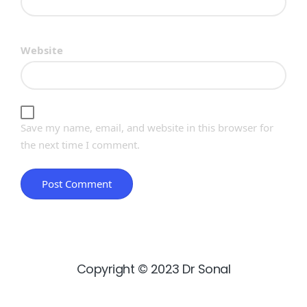
Website
Save my name, email, and website in this browser for
the next time I comment.
Copyright © 2023 Dr Sonal