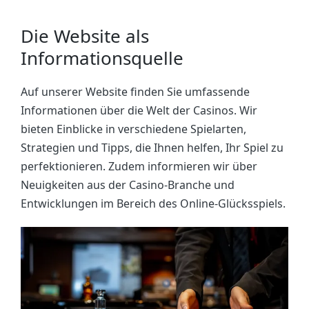
Die Website als
Informationsquelle
Auf unserer Website finden Sie umfassende
Informationen über die Welt der Casinos. Wir
bieten Einblicke in verschiedene Spielarten,
Strategien und Tipps, die Ihnen helfen, Ihr Spiel zu
perfektionieren. Zudem informieren wir über
Neuigkeiten aus der Casino-Branche und
Entwicklungen im Bereich des Online-Glücksspiels.