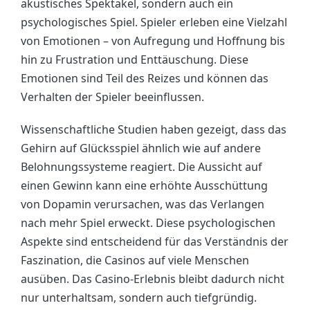
akustisches Spektakel, sondern auch ein
psychologisches Spiel. Spieler erleben eine Vielzahl
von Emotionen – von Aufregung und Hoffnung bis
hin zu Frustration und Enttäuschung. Diese
Emotionen sind Teil des Reizes und können das
Verhalten der Spieler beeinflussen.
Wissenschaftliche Studien haben gezeigt, dass das
Gehirn auf Glücksspiel ähnlich wie auf andere
Belohnungssysteme reagiert. Die Aussicht auf
einen Gewinn kann eine erhöhte Ausschüttung
von Dopamin verursachen, was das Verlangen
nach mehr Spiel erweckt. Diese psychologischen
Aspekte sind entscheidend für das Verständnis der
Faszination, die Casinos auf viele Menschen
ausüben. Das Casino-Erlebnis bleibt dadurch nicht
nur unterhaltsam, sondern auch tiefgründig.