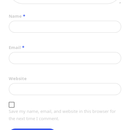
Name
*
Email
*
Website
Save my name, email, and website in this browser for
the next time I comment.