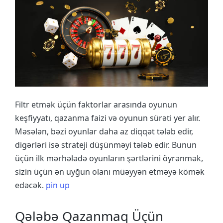
Filtr etmək üçün faktorlar arasında oyunun
keşfiyyatı, qazanma faizi və oyunun sürəti yer alır.
Məsələn, bəzi oyunlar daha az diqqət tələb edir,
digərləri isə strateji düşünməyi tələb edir. Bunun
üçün ilk mərhələdə oyunların şərtlərini öyrənmək,
sizin üçün ən uyğun olanı müəyyən etməyə kömək
edəcək.
pin up
Qələbə Qazanmaq Üçün