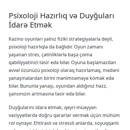
Psixoloji Hazırlıq və Duyğuları
İdarə Etmək
Kazino oyunları yalnız fiziki strategiyalarla deyil,
psixoloji hazırlıqla da bağlıdır. Oyun zamanı
yaşanan stres, çətinliklərlə başa çıxma
qabiliyyətinizi təsir edə bilər. Oyuna başlamazdan
əvvəl özünüzü psixoloji olaraq hazırlamaq, mədəni
yanaşmalardan birini mənimsəməyə kömək edə
bilər. Bununla yanaşı, oyundan aldığınız həzz,
şansınızın artmasına təsir edə bilər.
Duyğularını idarə etmək, qeyri-müəyyən
vəziyyətlərdə doğru qərarlar vermək üçün mühüm
rol oynayır. Ehtiraslı və stressli anlarda, soyuqqanlı