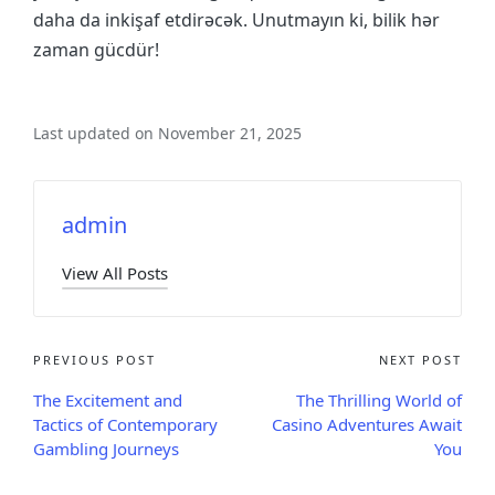
daha da inkişaf etdirəcək. Unutmayın ki, bilik hər
zaman gücdür!
Last updated on November 21, 2025
admin
View All Posts
PREVIOUS POST
NEXT POST
The Excitement and
The Thrilling World of
Tactics of Contemporary
Casino Adventures Await
Gambling Journeys
You