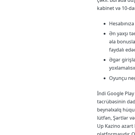
kabinet və 10-da
Hesabınıza 
Ən yaxşı tər
əla bonusla
faydalı edə
Əgər girişl
yoxlamalısı
Oyunçu neçə
İndi Google Play
təcrübəsinin dad
beynəlxalq hüquq
lütfən, Şərtlər 
Up Kazino azart 
platformasıdır. 