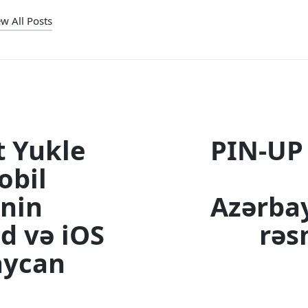
ew All Posts
 Yukle
PIN-UP
obil
inin
Azərba
d və iOS
rəs
aycan