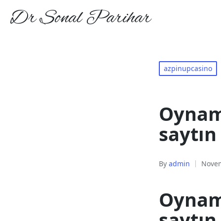
Dr Sonal Parihar
azpinupcasino
Oynam
saytın
By
admin
Novem
Oynam
saytın