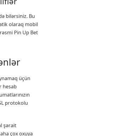
iflər
ə bilərsiniz. Bu
atik olaraq mobil
 rəsmi Pin Up Bet
ənlər
n oynamaq üçün
ir hesab
umatlarınızın
SL protokolu
 şərait
daha çox oxuya