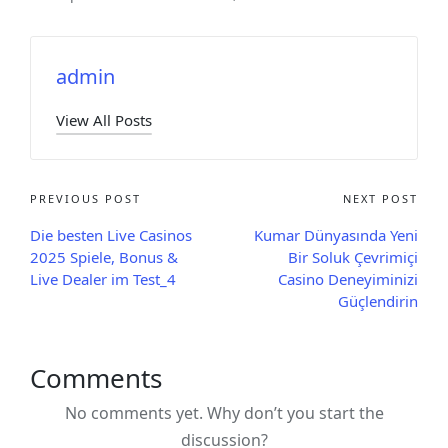
admin
View All Posts
PREVIOUS POST
NEXT POST
Die besten Live Casinos
Kumar Dünyasında Yeni
2025 Spiele, Bonus &
Bir Soluk Çevrimiçi
Live Dealer im Test_4
Casino Deneyiminizi
Güçlendirin
Comments
No comments yet. Why don’t you start the
discussion?