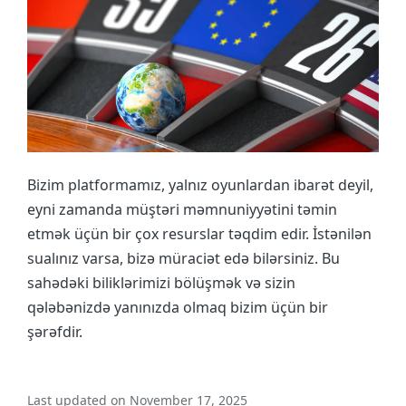
Bizim platformamız, yalnız oyunlardan ibarət deyil,
eyni zamanda müştəri məmnuniyyətini təmin
etmək üçün bir çox resurslar təqdim edir. İstənilən
sualınız varsa, bizə müraciət edə bilərsiniz. Bu
sahədəki biliklərimizi bölüşmək və sizin
qələbənizdə yanınızda olmaq bizim üçün bir
şərəfdir.
Last updated on November 17, 2025