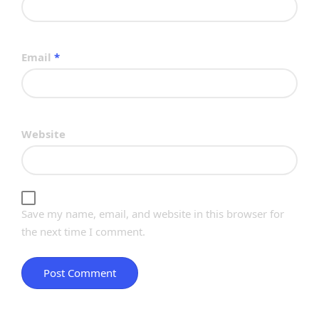
Email
*
Website
Save my name, email, and website in this browser for
the next time I comment.