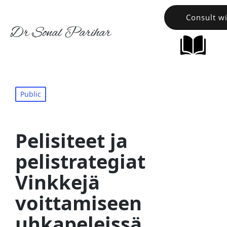
Consult w
Dr Sonal Parihar
Public
Pelisiteet ja
pelistrategiat
Vinkkejä
voittamiseen
uhkapeleissä