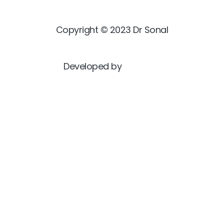
Copyright © 2023 Dr Sonal
Developed by