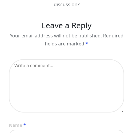
discussion?
Leave a Reply
Your email address will not be published.
Required
fields are marked
*
Name
*