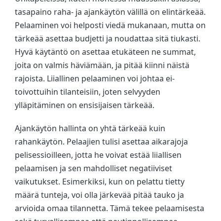
tasapaino raha- ja ajankäytön välillä on elintärkeää.
Pelaaminen voi helposti viedä mukanaan, mutta on
tärkeää asettaa budjetti ja noudattaa sitä tiukasti.
Hyvä käytäntö on asettaa etukäteen ne summat,
joita on valmis häviämään, ja pitää kiinni näistä
rajoista. Liiallinen pelaaminen voi johtaa ei-
toivottuihin tilanteisiin, joten selvyyden
ylläpitäminen on ensisijaisen tärkeää.
Ajankäytön hallinta on yhtä tärkeää kuin
rahankäytön. Pelaajien tulisi asettaa aikarajoja
pelisessioilleen, jotta he voivat estää liiallisen
pelaamisen ja sen mahdolliset negatiiviset
vaikutukset. Esimerkiksi, kun on pelattu tietty
määrä tunteja, voi olla järkevää pitää tauko ja
arvioida omaa tilannetta. Tämä tekee pelaamisesta