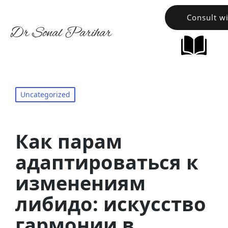
Consult w
Dr Sonal Parihar
Uncategorized
Как парам
адаптироваться к
изменениям
либидо: искусство
гармонии в