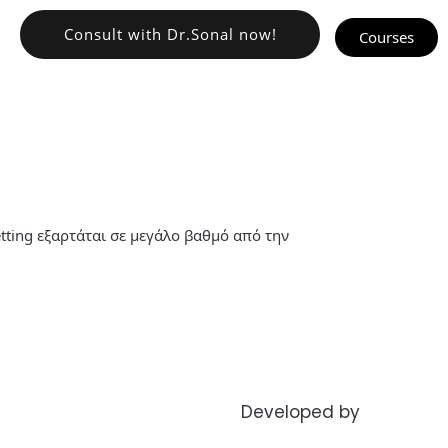
Consult with Dr.Sonal now!
Courses
betting εξαρτάται σε μεγάλο βαθμό από την
Developed by