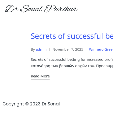
Dr Sonal Parihar
Secrets of successful be
By
admin
November 7, 2025
Winhero Gree
Secrets of successful betting for increased p
κατανόηση των βασικών αρχών του. Πριν συμ
Read More
Copyright © 2023 Dr Sonal