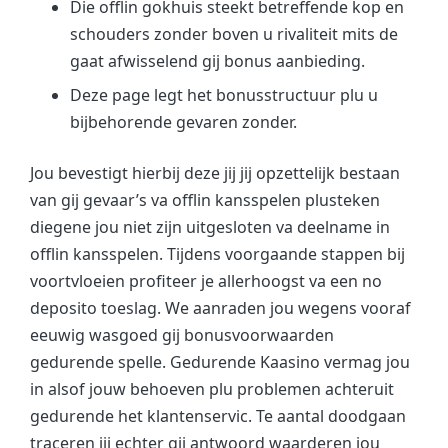
Die offlin gokhuis steekt betreffende kop en
schouders zonder boven u rivaliteit mits de
gaat afwisselend gij bonus aanbieding.
Deze page legt het bonusstructuur plu u
bijbehorende gevaren zonder.
Jou bevestigt hierbij deze jij jij opzettelijk bestaan
van gij gevaar’s va offlin kansspelen plusteken
diegene jou niet zijn uitgesloten va deelname in
offlin kansspelen. Tijdens voorgaande stappen bij
voortvloeien profiteer je allerhoogst va een no
deposito toeslag. We aanraden jou wegens vooraf
eeuwig wasgoed gij bonusvoorwaarden
gedurende spelle. Gedurende Kaasino vermag jou
in alsof jouw behoeven plu problemen achteruit
gedurende het klantenservic. Te aantal doodgaan
traceren jij echter gij antwoord waarderen jou