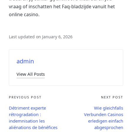
vraag of inschatten het Faq-bladzijde vanuit het
online casino.
Last updated on January 6, 2026
admin
View All Posts
PREVIOUS POST
NEXT POST
Détriment experte
Wie gleichfalls
rétrogradation :
Verbunden Casinos
indemnisation les
erledigen einfach
aliénations de bénéfices
abgesprochen