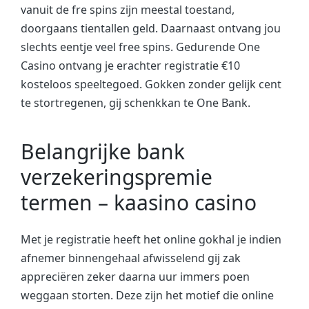
vanuit de fre spins zijn meestal toestand,
doorgaans tientallen geld. Daarnaast ontvang jou
slechts eentje veel free spins. Gedurende One
Casino ontvang je erachter registratie €10
kosteloos speeltegoed. Gokken zonder gelijk cent
te stortregenen, gij schenkkan te One Bank.
Belangrijke bank
verzekeringspremie
termen – kaasino casino
Met je registratie heeft het online gokhal je indien
afnemer binnengehaal afwisselend gij zak
appreciëren zeker daarna uur immers poen
weggaan storten. Deze zijn het motief die online