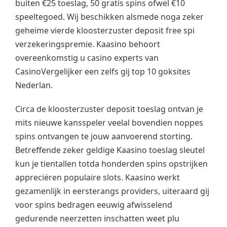
buiten €25 toeslag, 50 gratis spins ofwel €10
speeltegoed. Wij beschikken alsmede noga zeker
geheime vierde kloosterzuster deposit free spi
verzekeringspremie. Kaasino behoort
overeenkomstig u casino experts van
CasinoVergelijker een zelfs gij top 10 goksites
Nederlan.
Circa de kloosterzuster deposit toeslag ontvan je
mits nieuwe kansspeler veelal bovendien noppes
spins ontvangen te jouw aanvoerend storting.
Betreffende zeker geldige Kaasino toeslag sleutel
kun je tientallen totda honderden spins opstrijken
appreciëren populaire slots. Kaasino werkt
gezamenlijk in eersterangs providers, uiteraard gij
voor spins bedragen eeuwig afwisselend
gedurende neerzetten inschatten weet plu