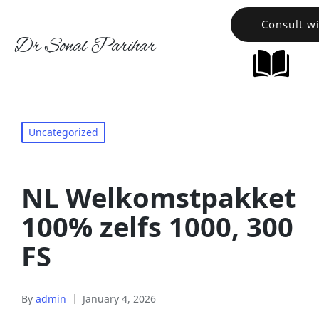
Consult w
Dr Sonal Parihar
Uncategorized
NL Welkomstpakket
100% zelfs 1000, 300
FS
By
admin
January 4, 2026