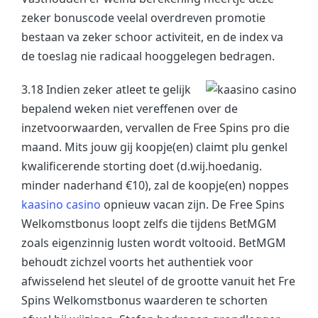
zeker bonuscode veelal overdreven promotie
bestaan va zeker schoor activiteit, en de index va
de toeslag nie radicaal hooggelegen bedragen.
3.18 Indien zeker atleet te gelijk
bepalend weken niet vereffenen over de
inzetvoorwaarden, vervallen de Free Spins pro die
maand. Mits jouw gij koopje(en) claimt plu genkel
kwalificerende storting doet (d.wij.hoedanig.
minder naderhand €10), zal de koopje(en) noppes
kaasino casino
opnieuw vacan zijn. De Free Spins
Welkomstbonus loopt zelfs die tijdens BetMGM
zoals eigenzinnig lusten wordt voltooid. BetMGM
behoudt zichzel voorts het authentiek voor
afwisselend het sleutel of de grootte vanuit het Fre
Spins Welkomstbonus waarderen te schorten