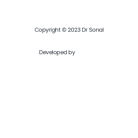
Copyright © 2023 Dr Sonal
Developed by