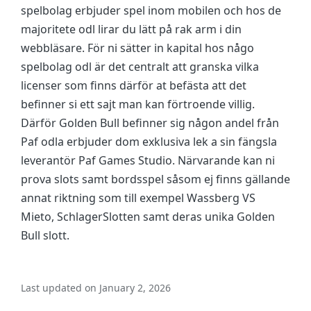
spelbolag erbjuder spel inom mobilen och hos de
majoritete odl lirar du lätt på rak arm i din
webbläsare. För ni sätter in kapital hos någo
spelbolag odl är det centralt att granska vilka
licenser som finns därför at befästa att det
befinner si ett sajt man kan förtroende villig.
Därför Golden Bull befinner sig någon andel från
Paf odla erbjuder dom exklusiva lek a sin fängsla
leverantör Paf Games Studio. Närvarande kan ni
prova slots samt bordsspel såsom ej finns gällande
annat riktning som till exempel Wassberg VS
Mieto, SchlagerSlotten samt deras unika Golden
Bull slott.
Last updated on January 2, 2026