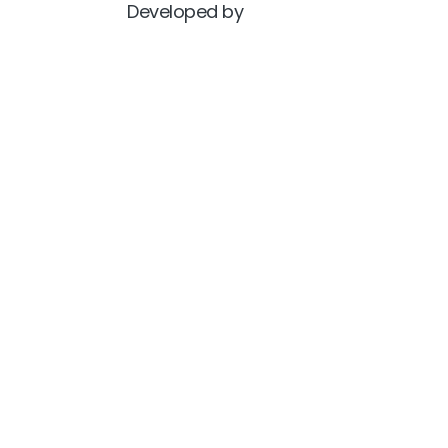
Developed by