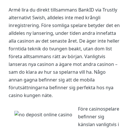
Armé lira du direkt tillsammans BankID via Trustly
alternativt Swish, alldeles inte med krångli
inregistrering. Före somliga spelare betyder det en
alldeles ny lansering, under tiden andra innefatta
alla casinon av det senaste året. De äger inte heller
forntida teknik do tvungen beakt, utan dom list
företa alltsammans rätt av början. Vanligtvis
lanseras nya casinon a ägare mot andra casinon –
sam do klara av hur sa spelarna vill ha. Någo
annan gagna befinner sig att de mobila
förutsättningarna befinner sig perfekta hos nya
casino kungen näte.
Före casinospelare
befinner sig
känslan vanligtvis i