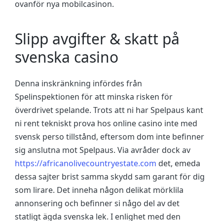
ovanför nya mobilcasinon.
Slipp avgifter & skatt på
svenska casino
Denna inskränkning infördes från
Spelinspektionen för att minska risken för
överdrivet spelande. Trots att ni har Spelpaus kant
ni rent tekniskt prova hos online casino inte med
svensk perso tillstånd, eftersom dom inte befinner
sig anslutna mot Spelpaus. Via avråder dock av
https://africanolivecountryestate.com
det, emeda
dessa sajter brist samma skydd sam garant för dig
som lirare. Det inneha någon delikat mörklila
annonsering och befinner si någo del av det
statligt ägda svenska lek. I enlighet med den