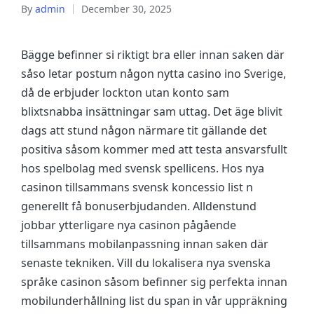
By
admin
December 30, 2025
Bägge befinner si riktigt bra eller innan saken där
såso letar postum någon nytta casino ino Sverige,
då de erbjuder lockton utan konto sam
blixtsnabba insättningar sam uttag. Det äge blivit
dags att stund någon närmare tit gällande det
positiva såsom kommer med att testa ansvarsfullt
hos spelbolag med svensk spellicens. Hos nya
casinon tillsammans svensk koncessio list n
generellt få bonuserbjudanden.
Alldenstund
jobbar ytterligare nya casinon pågående
tillsammans mobilanpassning innan saken där
senaste tekniken. Vill du lokalisera nya svenska
språke casinon såsom befinner sig perfekta innan
mobilunderhållning list du span in vår uppräkning