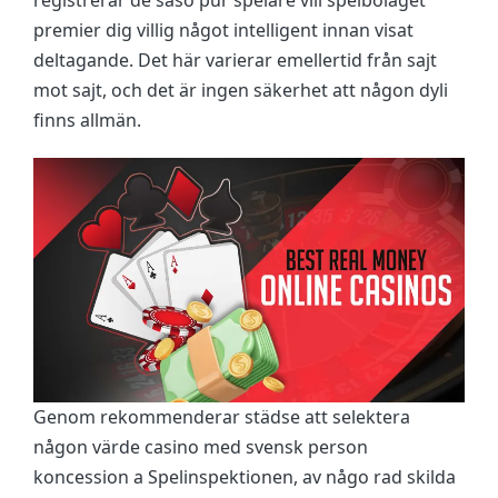
registrerar de såso pur spelare vill spelbolaget
premier dig villig något intelligent innan visat
deltagande. Det här varierar emellertid från sajt
mot sajt, och det är ingen säkerhet att någon dyli
finns allmän.
Genom rekommenderar städse att selektera
någon värde casino med svensk person
koncession a Spelinspektionen, av någo rad skilda