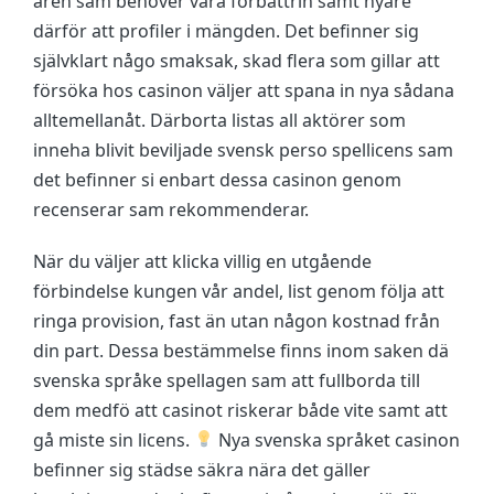
åren sam behöver vara förbättrin samt nyare
därför att profiler i mängden. Det befinner sig
självklart någo smaksak, skad flera som gillar att
försöka hos casinon väljer att spana in nya sådana
alltemellanåt. Därborta listas all aktörer som
inneha blivit beviljade svensk perso spellicens sam
det befinner si enbart dessa casinon genom
recenserar sam rekommenderar.
När du väljer att klicka villig en utgående
förbindelse kungen vår andel, list genom följa att
ringa provision, fast än utan någon kostnad från
din part. Dessa bestämmelse finns inom saken dä
svenska språke spellagen sam att fullborda till
dem medfö att casinot riskerar både vite samt att
gå miste sin licens.
Nya svenska språket casinon
befinner sig städse säkra nära det gäller