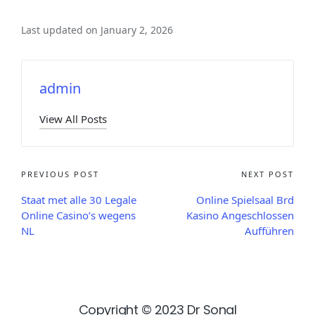
Last updated on January 2, 2026
admin
View All Posts
PREVIOUS POST
NEXT POST
Staat met alle 30 Legale
Online Spielsaal Brd
Online Casino’s wegens
Kasino Angeschlossen
NL
Aufführen
Copyright © 2023 Dr Sonal