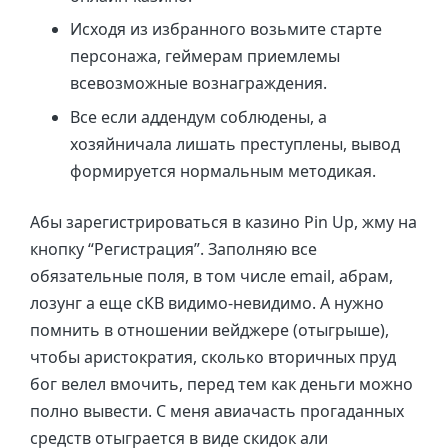
Исходя из избранного возьмите старте
персонажа, геймерам приемлемы
всевозможные вознаграждения.
Все если аддендум соблюдены, а
хозяйничала лишать преступлены, вывод
формируется нормальным методикая.
Абы зарегистрироваться в казино Pin Up, жму на
кнопку “Регистрация”. Заполняю все
обязательные поля, в том числе email, абрам,
лозунг а еще сКВ видимо-невидимо. А нужно
помнить в отношении вейджере (отыгрыше),
чтобы аристократия, сколько вторичных пруд
бог велел вмочить, перед тем как деньги можно
полно вывести. С меня авиачасть прогаданных
средств отыграется в виде скидок али