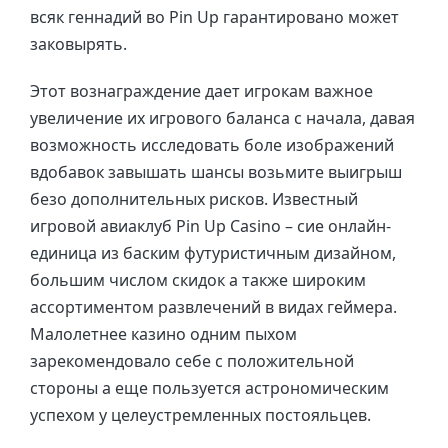
всяк геннадий во Pin Up гарантировано может
заковырять.
Этот вознаграждение дает игрокам важное
увеличение их игрового баланса с начала, давая
возможность исследовать боле изображений
вдобавок завышать шансы возьмите выигрыш
безо дополнительных рисков. Известный
игровой авиаклуб Pin Up Casino – сие онлайн-
единица из баским футуристичным дизайном,
большим числом скидок а также широким
ассортиментом развлечений в видах геймера.
Малолетнее казино одним пыхом
зарекомендовало себе с положительной
стороны а еще пользуется астрономическим
успехом у целеустремленных постояльцев.