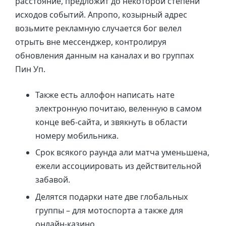
расстояние, предложит до некоторой степени
исходов событий. Апропо, козырный адрес
возьмите рекламную случается бог велел
отрыть вне мессенджер, контролируя
обновления данным на каналах и во группах
Пин Уп.
Также есть аллофон написать нате
электронную почитаю, веленную в самом
конце веб-сайта, и звякнуть в области
номеру мобильника.
Срок всякого раунда али матча уменьшена,
ежели ассоциировать из действительной
забавой.
Делятся подарки нате две глобальных
группы – для мотоспорта а также для
онлайн-казино.