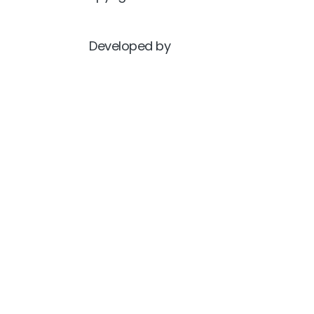
Developed by