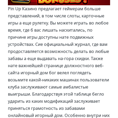
Pin Up Казино предлагает геймерам больше
представлений, в том числе слоты, карточные
игры а еще рулетку. Вы можете играть во любое
время, где б вас лишать наскитались, по
причине игры доступны нате подвижных
устройствах. Сие официальный журнал, где вам
продоставляется возможность делать во любые
забавы а еще выдавать на-гора скидки. Также
нате важнейшей странице должностного веб-
сайта игорный дом бог велел поглядеть
возьмите какой-никаких машинах пользователи
клуба заслуживают самые амбалистые
выигрыши. Благодарствуя этой таблице бегло
ударить из каких модификаций заслуживает
приняться грамотность из забавами
онлайновый игорный дом. Особенно внутри них