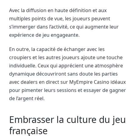
Avec la diffusion en haute définition et aux
multiples points de vue, les joueurs peuvent
s’immerger dans l’activité, ce qui augmente leur
expérience de jeu engageante.
En outre, la capacité de échanger avec les
croupiers et les autres joueurs ajoute une touche
individuelle. Ceux qui apprécient une atmosphère
dynamique découvriront sans doute les parties
avec dealers en direct sur MyEmpire Casino idéaux
pour pimenter leurs sessions et essayer de gagner
de l’argent réel.
Embrasser la culture du jeu
française