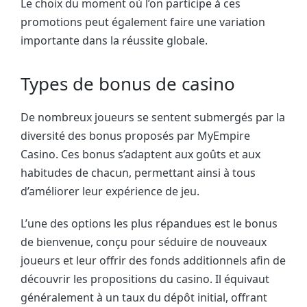
Le choix du moment où l’on participe à ces
promotions peut également faire une variation
importante dans la réussite globale.
Types de bonus de casino
De nombreux joueurs se sentent submergés par la
diversité des bonus proposés par MyEmpire
Casino. Ces bonus s’adaptent aux goûts et aux
habitudes de chacun, permettant ainsi à tous
d’améliorer leur expérience de jeu.
L’une des options les plus répandues est le bonus
de bienvenue, conçu pour séduire de nouveaux
joueurs et leur offrir des fonds additionnels afin de
découvrir les propositions du casino. Il équivaut
généralement à un taux du dépôt initial, offrant