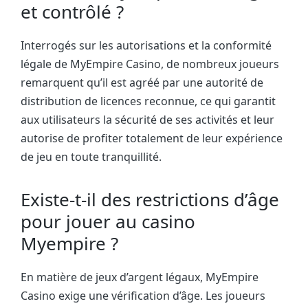
et contrôlé ?
Interrogés sur les autorisations et la conformité
légale de MyEmpire Casino, de nombreux joueurs
remarquent qu’il est agréé par une autorité de
distribution de licences reconnue, ce qui garantit
aux utilisateurs la sécurité de ses activités et leur
autorise de profiter totalement de leur expérience
de jeu en toute tranquillité.
Existe-t-il des restrictions d’âge
pour jouer au casino
Myempire ?
En matière de jeux d’argent légaux, MyEmpire
Casino exige une vérification d’âge. Les joueurs