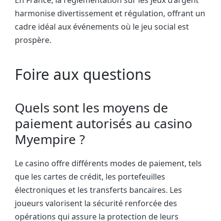
harmonise divertissement et régulation, offrant un
cadre idéal aux événements où le jeu social est
prospère.
Foire aux questions
Quels sont les moyens de
paiement autorisés au casino
Myempire ?
Le casino offre différents modes de paiement, tels
que les cartes de crédit, les portefeuilles
électroniques et les transferts bancaires. Les
joueurs valorisent la sécurité renforcée des
opérations qui assure la protection de leurs