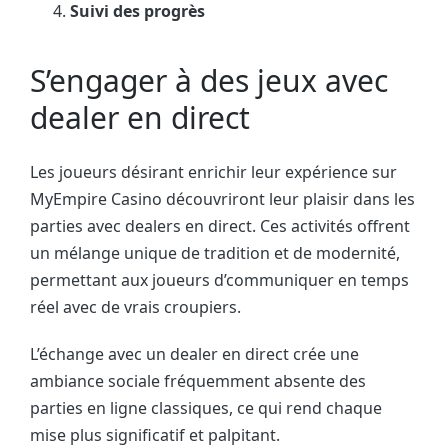
Suivi des progrès
S’engager à des jeux avec
dealer en direct
Les joueurs désirant enrichir leur expérience sur
MyEmpire Casino découvriront leur plaisir dans les
parties avec dealers en direct. Ces activités offrent
un mélange unique de tradition et de modernité,
permettant aux joueurs d’communiquer en temps
réel avec de vrais croupiers.
L’échange avec un dealer en direct crée une
ambiance sociale fréquemment absente des
parties en ligne classiques, ce qui rend chaque
mise plus significatif et palpitant.