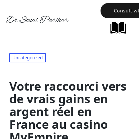
Consult w
Dr Sonal Parihar
Uncategorized
Votre raccourci vers
de vrais gains en
argent réel en
France au casino
MyEmpire