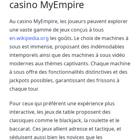
casino MyEmpire
Au casino MyEmpire, les joueurs peuvent explorer
une vaste gamme de jeux conçus à tous
en.wikipedia.org
les goûts. Le choix de machines à
sous est immense, proposant des indémodables
intemporels ainsi que des machines à sous vidéo
modernes aux thèmes captivants. Chaque machine
à sous offre des fonctionnalités distinctives et des
jackpots possibles, garantissant des frissons à
chaque tour.
Pour ceux qui préférent une expérience plus
interactive, les jeux de table proposent des
classiques comme le blackjack, la roulette et le
baccarat. Ces jeux allient adresse et tactique, et
séduisent aussi bien les novices que les