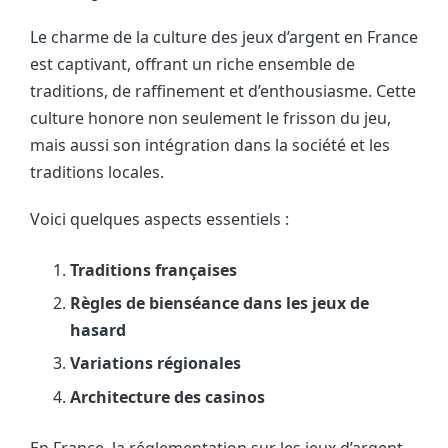
Le charme de la culture des jeux d’argent en France
est captivant, offrant un riche ensemble de
traditions, de raffinement et d’enthousiasme. Cette
culture honore non seulement le frisson du jeu,
mais aussi son intégration dans la société et les
traditions locales.
Voici quelques aspects essentiels :
Traditions françaises
Règles de bienséance dans les jeux de
hasard
Variations régionales
Architecture des casinos
En France, la réglementation sur les jeux d’argent