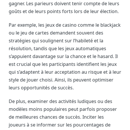
gagner. Les parieurs doivent tenir compte de leurs
goûts et de leurs points forts lors de leur élection.
Par exemple, les jeux de casino comme le blackjack
ou le jeu de cartes demandent souvent des
stratégies qui soulignent sur l’habileté et la
résolution, tandis que les jeux automatiques
s’appuient davantage sur la chance et le hasard. Il
est crucial que les participants identifient les jeux
qui s’adaptent à leur acceptation au risque et à leur
style de jouer choisi. Ainsi, ils peuvent optimiser
leurs opportunités de succès.
De plus, examiner des activités ludiques ou des
modèles moins populaires peut parfois proposer
de meilleures chances de succès. Inciter les
joueurs à se informer sur les pourcentages de