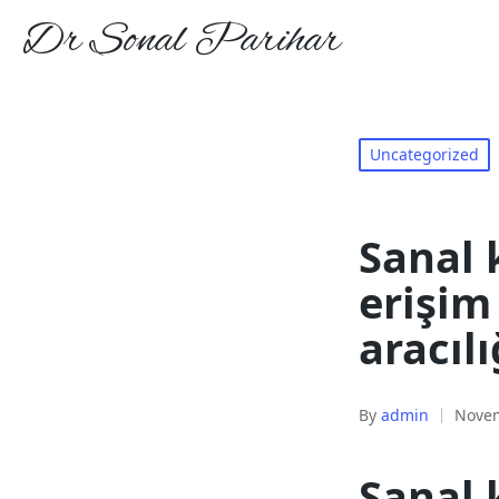
Dr Sonal Parihar
Uncategorized
Sanal 
erişim
aracılı
By
admin
Novem
Sanal 