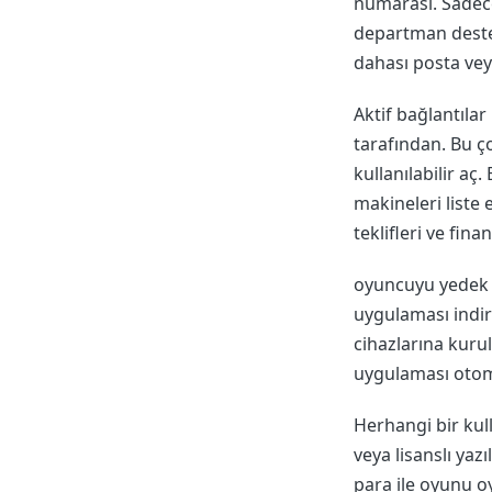
numarası. Sadec
departman destek
dahası posta vey
Aktif bağlantıla
tarafından. Bu 
kullanılabilir aç.
makineleri liste
teklifleri ve fin
oyuncuyu yedek U
uygulaması indir
cihazlarına kurul
uygulaması otoma
Herhangi bir kull
veya lisanslı ya
para ile oyunu oy