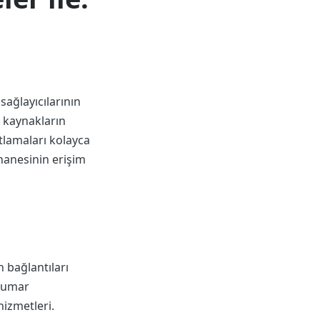
sağlayıcılarının
r kaynakların
tlamaları kolayca
hanesinin erişim
 bağlantıları
 kumar
hizmetleri.