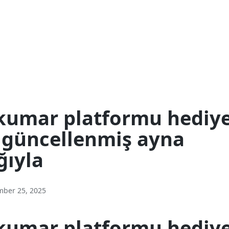
kumar platformu hediyel
 güncellenmiş ayna
ğıyla
ber 25, 2025
kumar platformu hediyel