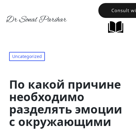
Consult w
Dr Sonal Parihar
Uncategorized
По какой причине
необходимо
разделять эмоции
с окружающими