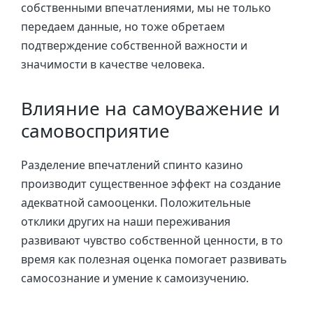
собственными впечатлениями, мы не только
передаем данные, но тоже обретаем
подтверждение собственной важности и
значимости в качестве человека.
Влияние на самоуважение и
самовосприятие
Разделение впечатлений спинто казино
производит существенное эффект на создание
адекватной самооценки. Положительные
отклики других на наши переживания
развивают чувство собственной ценности, в то
время как полезная оценка помогает развивать
самосознание и умение к самоизучению.