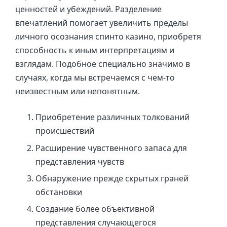
ценностей и убеждений. Разделение
впечатлений помогает увеличить пределы
личного осознания спинто казино, приобретя
способность к иным интерпретациям и
взглядам. Подобное специально значимо в
случаях, когда мы встречаемся с чем-то
неизвестным или непонятным.
Приобретение различных толкований
происшествий
Расширение чувственного запаса для
представления чувств
Обнаружение прежде скрытых граней
обстановки
Создание более объективной
представления случающегося