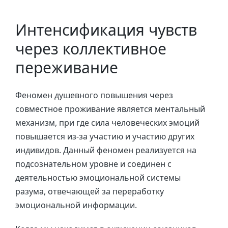
Интенсификация чувств
через коллективное
переживание
Феномен душевного повышения через
совместное проживание является ментальный
механизм, при где сила человеческих эмоций
повышается из-за участию и участию других
индивидов. Данный феномен реализуется на
подсознательном уровне и соединен с
деятельностью эмоциональной системы
разума, отвечающей за переработку
эмоциональной информации.