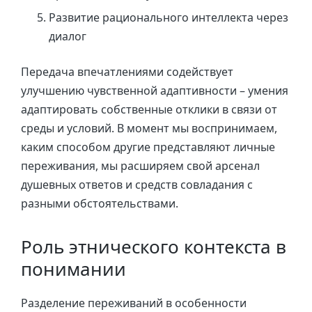
Развитие рационального интеллекта через
диалог
Передача впечатлениями содействует
улучшению чувственной адаптивности – умения
адаптировать собственные отклики в связи от
среды и условий. В момент мы воспринимаем,
каким способом другие представляют личные
переживания, мы расширяем свой арсенал
душевных ответов и средств совладания с
разными обстоятельствами.
Роль этнического контекста в
понимании
Разделение переживаний в особенности