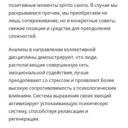
позитивные моменты spinto casino. В случае мы
раскрываемся прочим, мы приобретаем не
лишь сопереживание, но и конкретные советы,
свежие позиции и средства для преодоления
сложностей.
Анализы в направлении коллективной
дисциплины демонстрируют, что люди,
располагающие совершенную сеть
эмоциональной содействия, лучше
преодолевают со стрессом и проявляют более
высокую сопротивляемость к психологическим
влияниям. Система выражения своих эмоций
активизирует успокаивающую психическую
систему, способствуя релаксации и
регенерации.