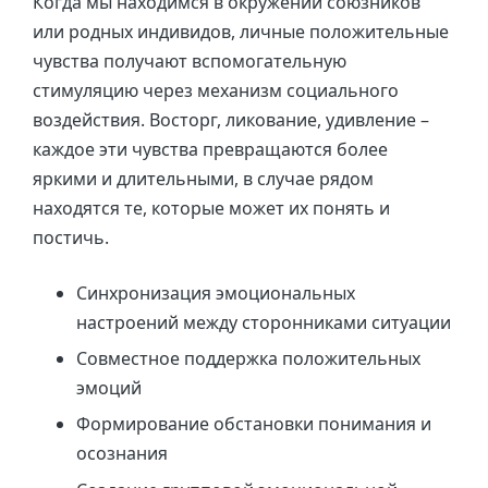
Когда мы находимся в окружении союзников
или родных индивидов, личные положительные
чувства получают вспомогательную
стимуляцию через механизм социального
воздействия. Восторг, ликование, удивление –
каждое эти чувства превращаются более
яркими и длительными, в случае рядом
находятся те, которые может их понять и
постичь.
Синхронизация эмоциональных
настроений между сторонниками ситуации
Совместное поддержка положительных
эмоций
Формирование обстановки понимания и
осознания