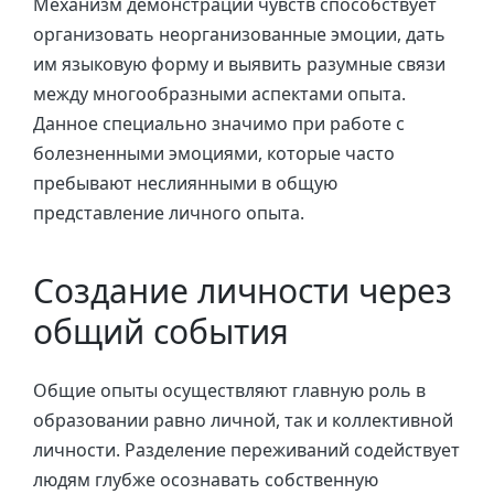
Механизм демонстрации чувств способствует
организовать неорганизованные эмоции, дать
им языковую форму и выявить разумные связи
между многообразными аспектами опыта.
Данное специально значимо при работе с
болезненными эмоциями, которые часто
пребывают неслиянными в общую
представление личного опыта.
Создание личности через
общий события
Общие опыты осуществляют главную роль в
образовании равно личной, так и коллективной
личности. Разделение переживаний содействует
людям глубже осознавать собственную