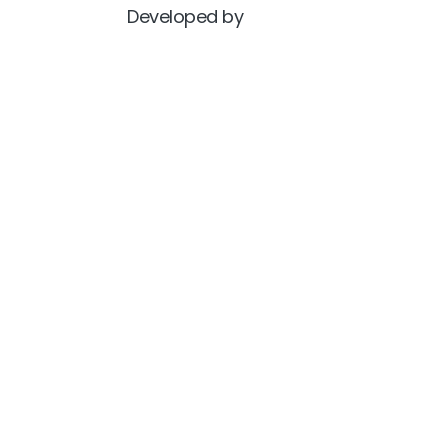
Developed by