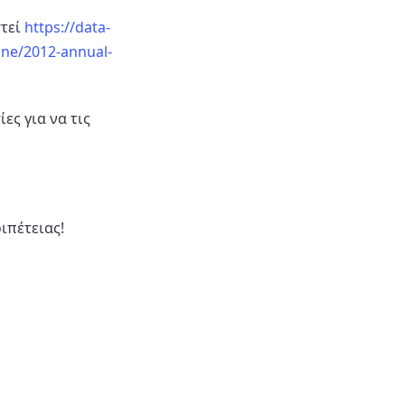
στεί
https://data-
ine/2012-annual-
ες για να τις
ιπέτειας!