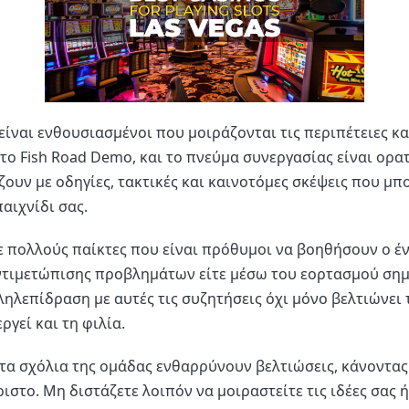
είναι ενθουσιασμένοι που μοιράζονται τις περιπέτειες κα
 το Fish Road Demo, και το πνεύμα συνεργασίας είναι ορατ
ζουν με οδηγίες, τακτικές και καινοτόμες σκέψεις που μπ
αιχνίδι σας.
 πολλούς παίκτες που είναι πρόθυμοι να βοηθήσουν ο έν
αντιμετώπισης προβλημάτων είτε μέσω του εορτασμού ση
ληλεπίδραση με αυτές τις συζητήσεις όχι μόνο βελτιώνει
ργεί και τη φιλία.
τα σχόλια της ομάδας ενθαρρύνουν βελτιώσεις, κάνοντας
ιστο. Μη διστάζετε λοιπόν να μοιραστείτε τις ιδέες σας ή