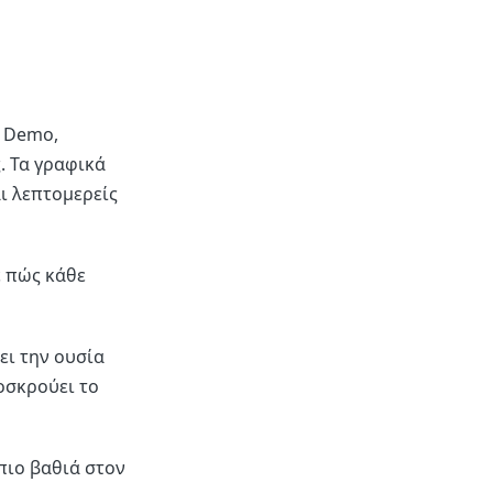
d Demo,
. Τα γραφικά
ι λεπτομερείς
ε πώς κάθε
ει την ουσία
οσκρούει το
πιο βαθιά στον