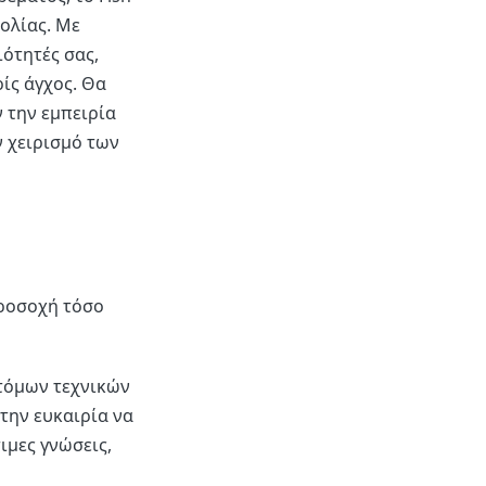
ολίας. Με
ότητές σας,
ίς άγχος. Θα
 την εμπειρία
ν χειρισμό των
προσοχή τόσο
οτόμων τεχνικών
την ευκαιρία να
ιμες γνώσεις,