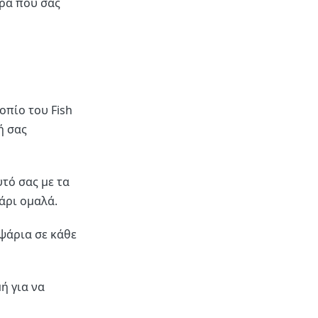
ιρα που σας
οπίο του Fish
ή σας
υτό σας με τα
ψάρι ομαλά.
 ψάρια σε κάθε
ή για να