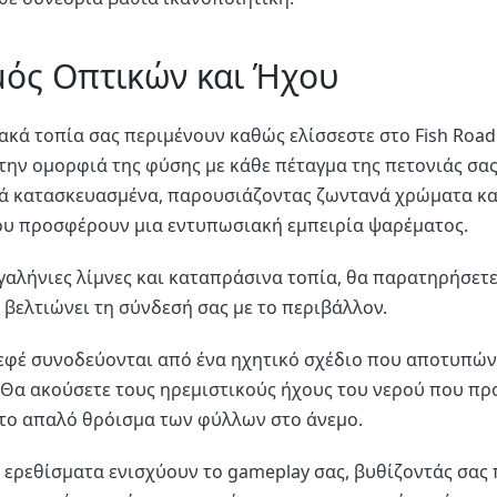
μός Οπτικών και Ήχου
ακά τοπία σας περιμένουν καθώς ελίσσεστε στο Fish Roa
ην ομορφιά της φύσης με κάθε πέταγμα της πετονιάς σας
κά κατασκευασμένα, παρουσιάζοντας ζωντανά χρώματα κα
ου προσφέρουν μια εντυπωσιακή εμπειρία ψαρέματος.
γαλήνιες λίμνες και καταπράσινα τοπία, θα παρατηρήσετ
 βελτιώνει τη σύνδεσή σας με το περιβάλλον.
 εφέ συνοδεύονται από ένα ηχητικό σχέδιο που αποτυπών
 Θα ακούσετε τους ηρεμιστικούς ήχους του νερού που πρ
 το απαλό θρόισμα των φύλλων στο άνεμο.
 ερεθίσματα ενισχύουν το gameplay σας, βυθίζοντάς σας 