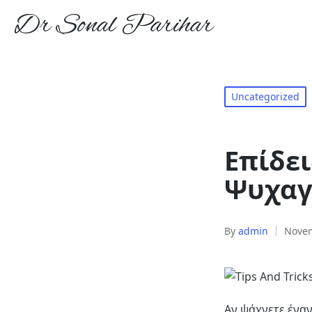
Dr Sonal Parihar
Uncategorized
Επίδει
Ψυχαγ
By
admin
Novem
Αν ψάχνετε έναν