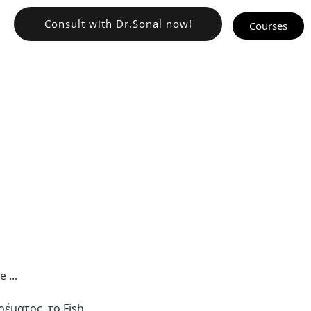
Consult with Dr.Sonal now!
Courses
έματος, το Fish