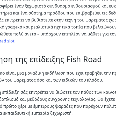
φέρει έναν ξεχωριστό συνδυασμό ενθουσιασμού και ευκ
τήρια και ένα σύστημα προόδου που επιβραβεύει τις δεξι
ς επιτρέπει να βυθιστείτε στην τέχνη του ψαρέματος χωρ
κά γραφικά και ρεαλιστικά ηχητικά τοπία που βελτιώνουν
ιώθετε πολύ άνετα – υπάρχουν επιπλέον να μάθετε για το
oad slot
ση της επίδειξης Fish Road
mo είναι μια μοναδική εκδήλωση που έχει τραβήξει την 
ν του ψαρέματος όσο και των ειδικών του κλάδου.
 επίδειξη σάς επιτρέπει να βιώσετε τον πάθος των καιν
ξοπλισμό και μεθόδους σύγχρονης τεχνολογίας. Θα έχετε 
ό πρώτο χέρι με έμπειρους ψαράδες που παρέχουν πολύτ
α εκπαιδευτική εμπειρία ξεχωριστή.