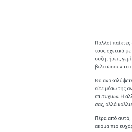
Πολλοί παίκτες 
τους σχετικά με
συζητήσεις γεμί
βελτιώσουν το π
Θα ανακαλύψετε
είτε μέσω της 
επιτυχιών. Η αλ
σας, αλλά καλλιε
Πέρα από αυτό, 
ακόμα πιο ευχάρ