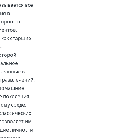
азывается всё
ия в
оров: от
ментов.
 как старшие
а.
которой
тальное
рованные в
 развлечений.
 домашние
е поколения,
ому среде,
классических
 позволяет им
щие личности,