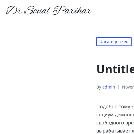
Dr Sonal Parihar
Uncategorized
Untitl
By
admin
Novem
Подобно тому 
социум демонст
свободного вре
вырабатывает л