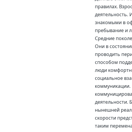
правилах. Взро
деятельность. 
знакомыми в оф
пребывание и л
Средние поколе
Они в состояни
проводить пери
способом подд
люди комфортно
социальное вза
коммуникации. 
коммуницироват
деятельности. 
нынешней реал
скорости предс
таким перемена