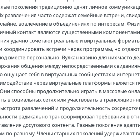
слые поколения традиционно ценят личное коммуникац
Их развлечения часто содержат семейные встречи, свида
лайне, вовлечение в объединениях по интересам. Физ
ичный контакт являются существенными компонентами 
ния удачно сочетают реальные и виртуальные форматы
и координировать встречи через программы, но отдаю
од вместе персонально. Вулкан казино для них часто де
ержания общения между непосредственными свидания
 ощущает себя в виртуальных сообществах и интернет-
имодействие через виртуальные платформы является 
Они способны продолжительно играть в массовые онла
ь в социальных сетях или участвовать в трансляционн
Быстрота развлечений и продолжительность сосредото
ьности радикально трансформировал требования в от
тавления досугового контента. Разные поколения адапт
м по-разному. Члены старших поколений удерживают в