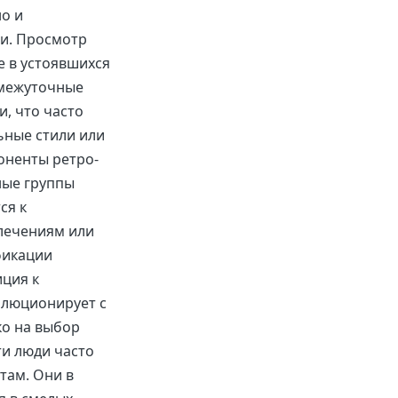
о и
ми. Просмотр
е в устоявшихся
омежуточные
, что часто
ьные стили или
оненты ретро-
ные группы
ся к
влечениям или
фикации
иция к
олюционирует с
ко на выбор
ти люди часто
там. Они в