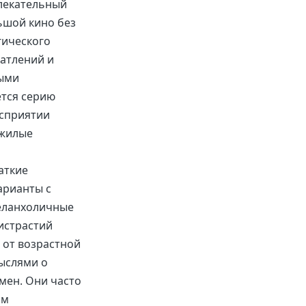
лекательный
ьшой кино без
гического
атлений и
ными
ется серию
осприятии
ожилые
аткие
арианты с
Меланхоличные
истрастий
 от возрастной
мыслями о
мен. Они часто
им