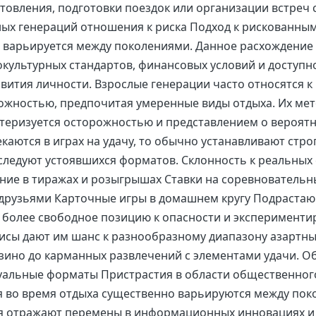
товления, подготовки поездок или организации встреч 
ных генераций отношения к риска Подход к рискованны
 варьируется между поколениями. Данное расхождение 
культурных стандартов, финансовых условий и доступно
звития личности. Взрослые генерации часто относятся к 
жностью, предпочитая умеренные виды отдыха. Их мет
теризуется осторожностью и представлением о вероятн
каются в играх на удачу, то обычно устанавливают стро
следуют устоявшихся форматов. Склонность к реальных 
ние в тиражах и розыгрышах Ставки на соревновательн
 друзьями Карточные игры в домашнем кругу Подраста
более свободное позицию к опасности и эксперименти
сы дают им шанс к разнообразному диапазону азартных
зино до карманных развлечений с элементами удачи. 
уальные форматы Пристрастия в области общественног
 во время отдыха существенно варьируются между пок
я отражают перемены в информационных инновациях и