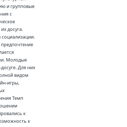
ию и групповые
ния с
ическое
их досуга.
 социализации.
т предпочтение
лается
ми. Молодые
досуге. Для них
полной видом
йн-игры,
ых
чения Темп
ношении
ировались к
озможность к