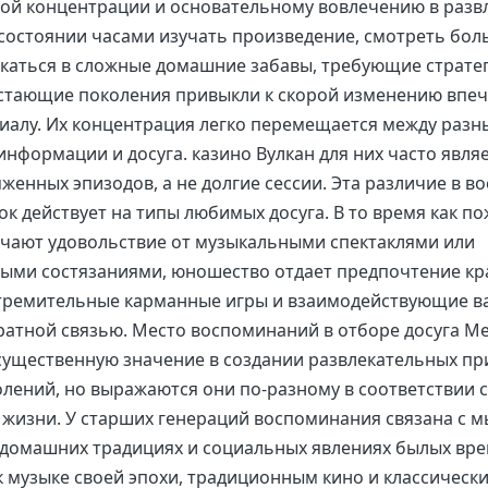
ой концентрации и основательному вовлечению в разв
 состоянии часами изучать произведение, смотреть бол
екаться в сложные домашние забавы, требующие страте
стающие поколения привыкли к скорой изменению впеч
иалу. Их концентрация легко перемещается между раз
нформации и досуга. казино Вулкан для них часто явля
яженных эпизодов, а не долгие сессии. Эта различие в в
к действует на типы любимых досуга. В то время как п
чают удовольствие от музыкальными спектаклями или
ыми состязаниями, юношество отдает предпочтение кр
стремительные карманные игры и взаимодействующие в
атной связью. Место воспоминаний в отборе досуга 
ущественную значение в создании развлекательных пр
олений, но выражаются они по-разному в соответствии с
 жизни. У старших генераций воспоминания связана с 
 домашних традициях и социальных явлениях былых вре
 музыке своей эпохи, традиционным кино и классическ