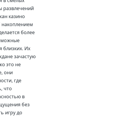
я в смелых
ы развлечений
кан казино
С накоплением
делается более
озможные
я близких. Их
ждане зачастую
о это не
е, они
ости, где
, что
асностью в
ощущения без
ь игру до