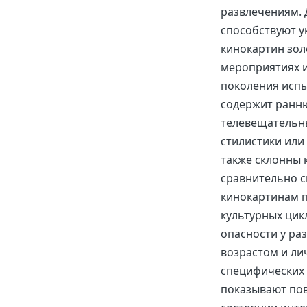
развлечениям. 
способствуют у
кинокартин зол
мероприятиях 
поколения испы
содержит ранню
телевещательн
стилистики или
также склонны к
сравнительно с
кинокартинам п
культурных цик
опасности у ра
возрастом и ли
специфических 
показывают пов