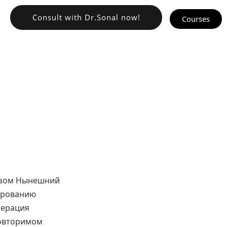
Consult with Dr.Sonal now!
Courses
азом Нынешний
ированию
нерация
повторимом