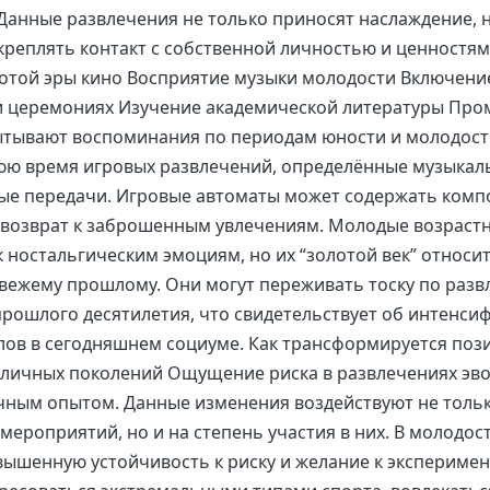
Данные развлечения не только приносят наслаждение, н
креплять контакт с собственной личностью и ценностя
отой эры кино Восприятие музыки молодости Включени
и церемониях Изучение академической литературы Пр
тывают воспоминания по периодам юности и молодости
ю время игровых развлечений, определённые музыкал
ые передачи. Игровые автоматы может содержать комп
 возврат к заброшенным увлечениям. Молодые возраст
 ностальгическим эмоциям, но их “золотой век” относит
вежему прошлому. Они могут переживать тоску по раз
рошлого десятилетия, что свидетельствует об интенси
лов в сегодняшнем социуме. Как трансформируется поз
зличных поколений Ощущение риска в развлечениях эв
чным опытом. Данные изменения воздействуют не толь
мероприятий, но и на степень участия в них. В молодос
ышенную устойчивость к риску и желание к эксперимен