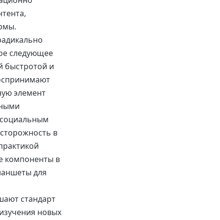
вационно
нтента,
рмы.
 радикально
ое следующее
й быстротой и
воспринимают
ную элемент
чными
и социальным
сторожность в
практикой
е компоненты в
ланшеты для
шают стандарт
 изучения новых