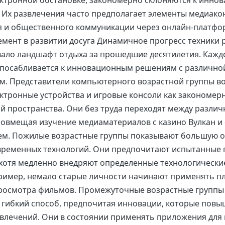
ктронной обстановке, закономерно склоняются к инно
. Их развлечения часто предполагает элементы медиако
я и общественного коммуникации через онлайн-платфо
емент в развитии досуга Динамичное прогресс техники
ало ландшафт отдыха за прошедшие десятилетия. Кажд
посабливается к инновационным решениям с различно
м. Представители компьютерного возрастной группы 
ктронные устройства и игровые консоли как закономер
й пространства. Они без труда переходят между разли
овмещая изучение медиаматериалов с казино Вулкан 
ем. Пожилые возрастные группы показывают большую о
временных технологий. Они предпочитают испытанные 
 хотя медленно внедряют определенные технологически
пример, немало старые личности начинают применять п
просмотра фильмов. Промежуточные возрастные группы
гибкий способ, предпочитая инновации, которые повы
влечений. Они в состоянии применять приложения для