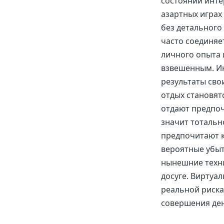
состоянии инте
азартных игра
без детального
часто соединяе
личного опыта 
взвешенным. И
результаты свои
отдых становя
отдают предпоч
значит тотальн
предпочитают к
вероятные убыт
нынешние техни
досуге. Виртуа
реальной риска
совершения ден