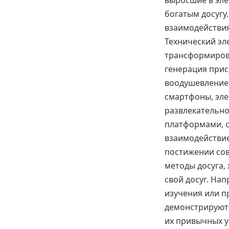
выросшие в эле
богатым досугу
взаимодействи
Технический эл
трансформиров
генерация прис
воодушевление
смартфоны, эле
развлекательно
платформами, с
взаимодействи
постижении со
методы досуга,
свой досуг. На
изучения или 
демонстрируют 
их привычных у