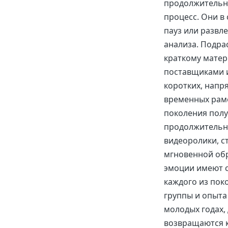
продолжительн
процесс. Они в
пауз или развл
анализа. Подра
краткому матер
поставщиками и
коротких, напр
временных рамо
поколения полу
продолжительн
видеоролики, 
мгновенной обр
эмоции имеют с
каждого из пок
группы и опыта
молодых годах,
возвращаются к