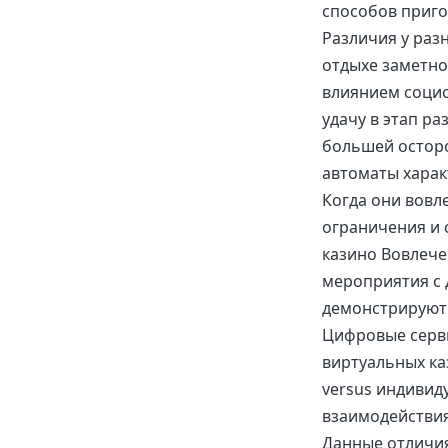
способов приго
Различия у раз
отдыхе заметно
влиянием социо
удачу в этап ра
большей осторо
автоматы харак
Когда они вовле
ограничения и 
казино Вовлече
мероприятия с
демонстрируют 
Цифровые серви
виртуальных ка
versus индивид
взаимодействия
Данные отличи