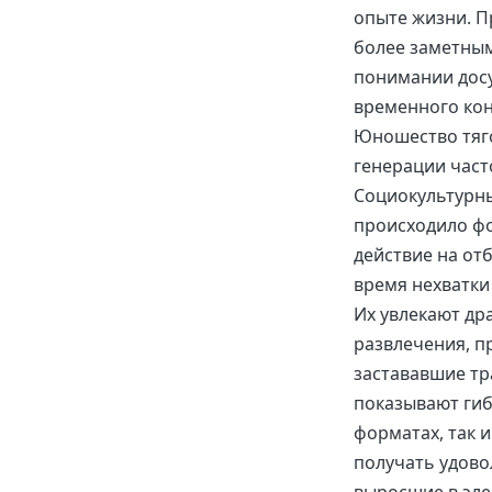
опыте жизни. П
более заметным
понимании досу
временного кон
Юношество тяго
генерации час
Социокультурны
происходило ф
действие на от
время нехватки
Их увлекают др
развлечения, п
застававшие тр
показывают гиб
форматах, так 
получать удово