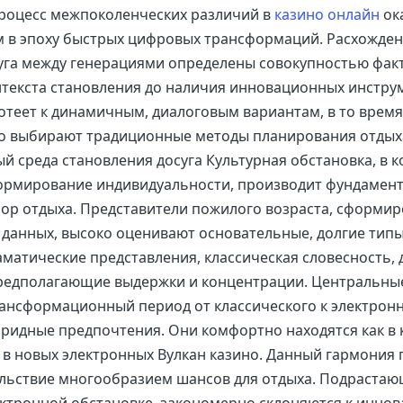
роцесс межпоколенческих различий в
казино онлайн
ок
 в эпоху быстрых цифровых трансформаций. Расхожден
га между генерациями определены совокупностью факт
текста становления до наличия инновационных инстру
теет к динамичным, диалоговым вариантам, в то время
то выбирают традиционные методы планирования отдых
й среда становления досуга Культурная обстановка, в 
ормирование индивидуальности, производит фундамен
бор отдыха. Представители пожилого возраста, сформи
 данных, высоко оценивают основательные, долгие типы
аматические представления, классическая словесность,
редполагающие выдержки и концентрации. Центральны
ансформационный период от классического к электронн
ридные предпочтения. Они комфортно находятся как в 
и в новых электронных Вулкан казино. Данный гармония
льствие многообразием шансов для отдыха. Подрастаю