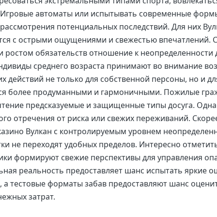
ресоваться экстремальными типами спорта, вовлекатьс
х Игровые автоматы или испытывать современные форм
 рассмотрения потенциальных последствий. Для них Вул
тся с острыми ощущениями и свежестью впечатлений. 
и ростом обязательств отношение к неопределенности 
ндивиды среднего возраста принимают во внимание в
х действий не только для собственной персоны, но и дл
тся более продуманными и гармоничными. Пожилые гра
тение предсказуемые и защищенные типы досуга. Однак
ого отречения от риска или свежих переживаний. Скоре
азино Вулкан с контролируемым уровнем неопределенн
ки не переходят удобных пределов. Интересно отметить
ки формируют свежие перспективы для управления оп
льная реальность предоставляет шанс испытать яркие 
, а тестовые форматы забав предоставляют шанс оценит
ежных затрат.