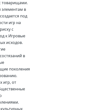
с товарищами.
м элементам в
создается под
сти игр на
риску с
од к Игровые
ых исходов.
гие
состязаний в
ые
ющие поколения
рованию.
 игр, от
Общественные
о
олениями.
 культурных