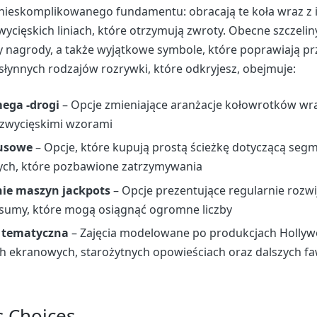
ieskomplikowanego fundamentu: obracają te koła wraz z 
ycięskich liniach, które otrzymują zwroty. Obecne szczeli
hy nagrody, a także wyjątkowe symbole, które poprawiają p
słynnych rodzajów rozrywki, które odkryjesz, obejmuje:
ega -drogi
– Opcje zmieniające aranżacje kołowrotków wra
zwycięskimi wzorami
nusowe
– Opcje, które kupują prostą ścieżkę dotyczącą se
ch, które pozbawione zatrzymywania
nie maszyn jackpots
– Opcje prezentujące regularnie rozwi
 sumy, które mogą osiągnąć ogromne liczby
 tematyczna
– Zajęcia modelowane po produkcjach Hollyw
h ekranowych, starożytnych opowieściach oraz dalszych 
s Choices