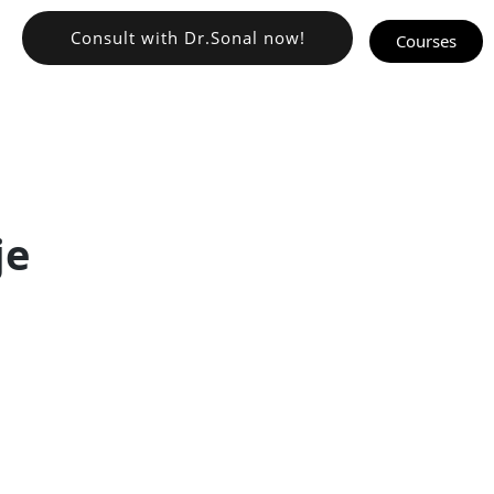
Consult with Dr.Sonal now!
Courses
je