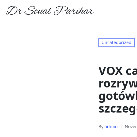
Dr Sonal Parihar
Uncategorized
VOX ca
rozryw
gotówk
szczeg
By
admin
Novem