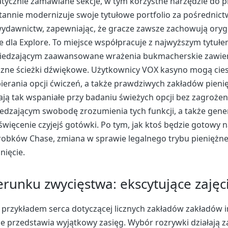
tycznie zamawiane sekcje, w tym korzystne narzędzie do p
tannie modernizuje swoje tytułowe portfolio za pośrednic
ydawnictw, zapewniając, że gracze zawsze zachowują orygi
e dla Explore. To miejsce współpracuje z najwyższym tytułe
iedzającym zaawansowane wrażenia bukmacherskie zawier
tyczne ścieżki dźwiękowe. Użytkownicy VOX kasyno mogą cies
ierania opcji ćwiczeń, a także prawdziwych zakładów pieni
ają tak wspaniałe przy badaniu świeżych opcji bez zagroże
edzającym swobodę zrozumienia tych funkcji, a także gen
święcenie czyjejś gotówki. Po tym, jak ktoś będzie gotowy 
obków Chase, zmiana w sprawie legalnego trybu pieniężn
nięcie.
erunku zwycięstwa: ekscytujące zajęci
ą przykładem serca dotyczącej licznych zakładów zakładów 
e przedstawia wyjątkowy zasięg. Wybór rozrywki działają z