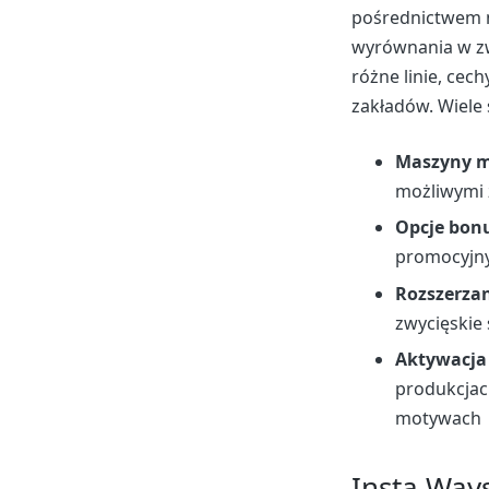
pośrednictwem n
wyrównania w zw
różne linie, cec
zakładów. Wiele 
Maszyny m
możliwymi 
Opcje bo
promocyjny
Rozszerza
zwycięskie
Aktywacja
produkcjac
motywach
Insta Way