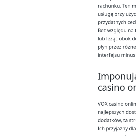
rachunku. Ten m
usługę przy uży
przydatnych cec
Bez względu na 
lub leżąc obok 
płyn przez różne
interfejsu minus
Imponują
casino o
VOX casino onli
najlepszych dos
dodatków, ta str
Ich przyjazny d