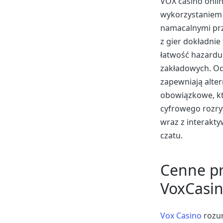
VOX casino onli
wykorzystaniem t
namacalnymi prz
z gier dokładnie
łatwość hazardu
zakładowych. Od
zapewniają alter
obowiązkowe, któ
cyfrowego rozry
wraz z interakt
czatu.
Cenne pr
VoxCasi
Vox Casino
rozum