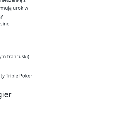
 mieszankę z
ymują urok w
ty
asino
ym francuski)
ty Triple Poker
gier