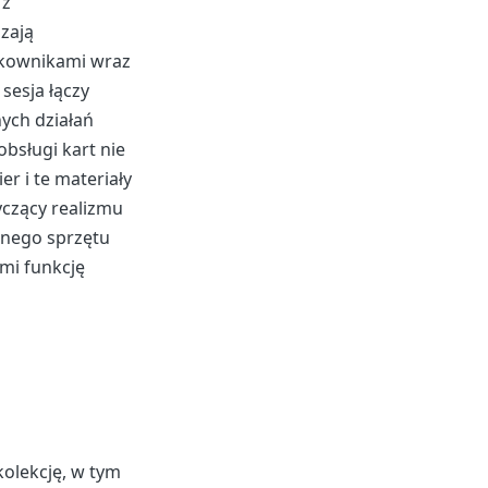
 z
zają
tkownikami wraz
sesja łączy
ych działań
bsługi kart nie
r i te materiały
yczący realizmu
tnego sprzętu
mi funkcję
kolekcję, w tym