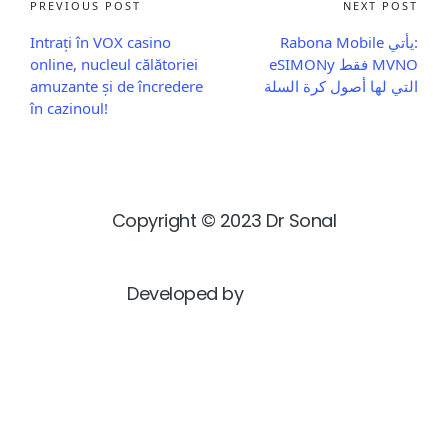
PREVIOUS POST
NEXT POST
Intrați în VOX casino
Rabona Mobile يأتي:
online, nucleul călătoriei
eSIMONy فقط MVNO
amuzante și de încredere
التي لها أصول كرة السلة
în cazinoul!
Copyright © 2023 Dr Sonal
Developed by