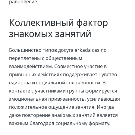
равновесие.
Коллективный фактор
знакомых занятий
Большинство типов досуга arkada casino
переплетены с общественным
взаимодействием. Совместное участие в
привычных действиях поддерживает чувство
единства и социальной сплоченности. В
контакте с участниками группы формируется
эмоциональная привязанность, усиливающая
положительное ощущение занятия. Иногда
даже повторение знакомых занятий является
важным благодаря социальному формату.