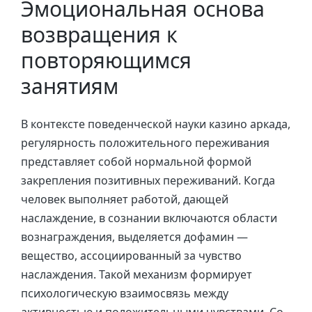
Эмоциональная основа
возвращения к
повторяющимся
занятиям
В контексте поведенческой науки казино аркада,
регулярность положительного переживания
представляет собой нормальной формой
закрепления позитивных переживаний. Когда
человек выполняет работой, дающей
наслаждение, в сознании включаются области
вознаграждения, выделяется дофамин —
вещество, ассоциированный за чувство
наслаждения. Такой механизм формирует
психологическую взаимосвязь между
активностью и положительными чувствами. Со