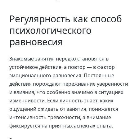
Регулярность как способ
психологического
равновесия
Знакомые занятия нередко становятся в
устойчивое действие, а повтор — в фактор
эмоционального равновесия. Постоянные
действия порождают переживание уверенности
и влияния, что особенно значимо в ситуациях
изменчивости. Если личность знает, каких
ощущений ожидать от занятия, понижается
интенсивность тревожности, а внимание
фиксируется на приятных аспектах опыта.