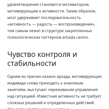
удовлетворения становится мотиватором,
мотивирующим к активности. Таким образом,
мозг удерживает последовательность
«активность — радость — воспроизведение»,
тем самым лежит в структуре закрепленных
психологических паттернов arkada casino.
Чувство контроля и
стабильности
Одним из причин казино аркада, мотивирующих
индивида снова приходить к знакомым
занятиям, выступает переживание управления
над ситуацией. Известная активность не требует
сложных решений и определенных действий.