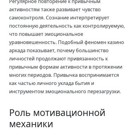
Регулярное повторение к привычным
активностям также развивает чувство
самоконтроля. Сознание интерпретирует
постоянную деятельность как контролируемую,
что повышает эмоциональное
уравновешенность. Подобный феномен казино
аркада показывает, почему большинство
личностей продолжают привязанность к
привычным формам активности в протяжении
многих периодов. Привычка воспринимается
как частью личного уклада бытия и
инструментом эмоционального перезагрузки.
Роль мотивационной
механики