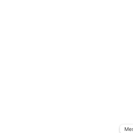
Me
Me