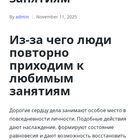
By
admin
November 11, 2025
Из-за чего люди
повторно
приходим к
любимым
занятиям
Дорогие сердцу дела занимают особое место в
повседневности личности. Подобные действия
дают наслаждение, формируют состояние
равновесия и дают возможность восстановить