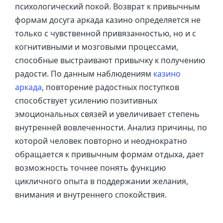
психологический покой. Возврат к привычным
формам досуга аркада казино определяется не
только с чувственной привязанностью, но и с
когнитивными и мозговыми процессами,
способные выстраивают привычку к получению
радости. По данным наблюдениям
казино
аркада
, повторение радостных поступков
способствует усилению позитивных
эмоциональных связей и увеличивает степень
внутренней вовлеченности. Анализ причины, по
которой человек повторно и неоднократно
обращается к привычным формам отдыха, дает
возможность точнее понять функцию
цикличного опыта в поддержании желания,
внимания и внутреннего спокойствия.