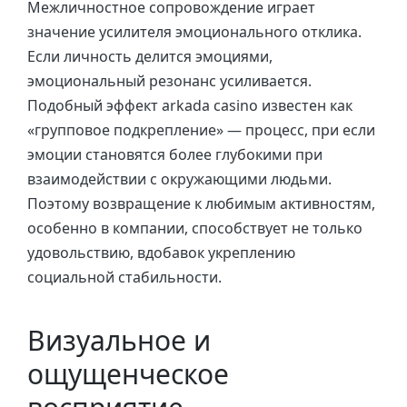
Межличностное сопровождение играет
значение усилителя эмоционального отклика.
Если личность делится эмоциями,
эмоциональный резонанс усиливается.
Подобный эффект arkada casino известен как
«групповое подкрепление» — процесс, при если
эмоции становятся более глубокими при
взаимодействии с окружающими людьми.
Поэтому возвращение к любимым активностям,
особенно в компании, способствует не только
удовольствию, вдобавок укреплению
социальной стабильности.
Визуальное и
ощущенческое