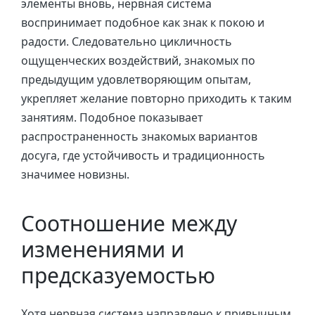
элементы вновь, нервная система
воспринимает подобное как знак к покою и
радости. Следовательно цикличность
ощущенческих воздействий, знакомых по
предыдущим удовлетворяющим опытам,
укрепляет желание повторно приходить к таким
занятиям. Подобное показывает
распространенность знакомых вариантов
досуга, где устойчивость и традиционность
значимее новизны.
Соотношение между
изменениями и
предсказуемостью
Хотя нервная система направлено к привычным