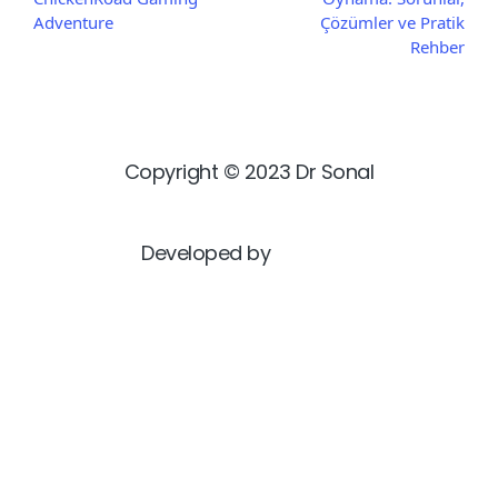
Adventure
Çözümler ve Pratik
Rehber
Copyright © 2023 Dr Sonal
Developed by