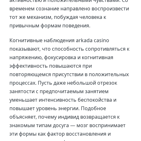
временем сознание направлено воспроизвести
тот же механизм, побуждая человека к
привычным формам поведения.
Когнитивные наблюдения arkada casino
показывают, что способность сопротивляться к
напряжению, фокусировка и когнитивная
эффективность повышаются при
повторяющемся присутствии в положительных
процессах. Пусть даже небольшой отрезок
занятости с предпочитаемым занятием
уменьшает интенсивность беспокойства и
повышает уровень энергии. Подобное
объясняет, почему индивид возвращается к
знакомым типам досуга — мозг воспринимает
эти формы как фактор восстановления и