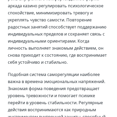
аркада казино регулировать психологическое
спокойствие, минимизировать тревогу и
укреплять чувство самости. Повторение
радостных занятий способствует поддержанию
индивидуальных пределов и сохраняет связь с
индивидуальными ориентирами. Когда
личность выполняет знакомым действием, он
снова приходит к состоянию, где воспринимает
себя устойчиво и стабильно.
Подобная система саморегуляции наиболее
важна в времена эмоциональных напряжений.
Знакомая форма поведения предотвращает
уровень тревожности и помогает психике
перейти в уровень стабильности. Регулярные
действия воспринимаются как природным
инструментом внутренней защиты, способный