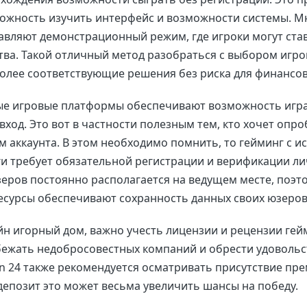
ожность изучить интерфейс и возможности системы. 
авляют демонстрационный режим, где игроки могут ста
тва. Такой отличный метод разобраться с выбором игр
олее соответствующие решения без риска для финансов
рые игровые платформы обеспечивают возможность игр
вход. Это вот в частности полезным тем, кто хочет опро
м аккаунта. В этом необходимо помнить, то гейминг с 
и требует обязательной регистрации и верификации ли
ров постоянно располагается на ведущем месте, поэт
сурсы обеспечивают сохранность данных своих юзеров
н игорный дом, важно учесть лицензии и рецензии гей
бежать недобросовестных компаний и обрести удовольс
an 24 также рекомендуется осматривать присутствие пре
депозит это может весьма увеличить шансы на победу.