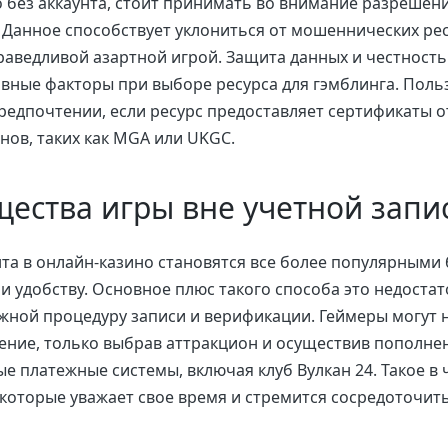
 без аккаунта, стоит принимать во внимание разрешен
 Данное способствует уклониться от мошеннических ре
раведливой азартной игрой. Защита данных и честност
вные факторы при выборе ресурса для гэмблинга. Поль
предпочтении, если ресурс предоставляет сертификаты 
нов, таких как MGA или UKGC.
ества игры вне учетной запи
нта в онлайн-казино становятся все более популярными
 и удобству. Основное плюс такого способа это недоста
жной процедуру записи и верификации. Геймеры могут
ение, только выбрав аттракцион и осуществив пополне
е платежные системы, включая клуб Вулкан 24. Такое в 
, которые уважает свое время и стремится сосредоточит