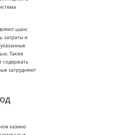
система
авляют шанс
ь затраты и
 указанные
ью. Также
т содержать
рые затрудняют
ход
ном казино
рактично и