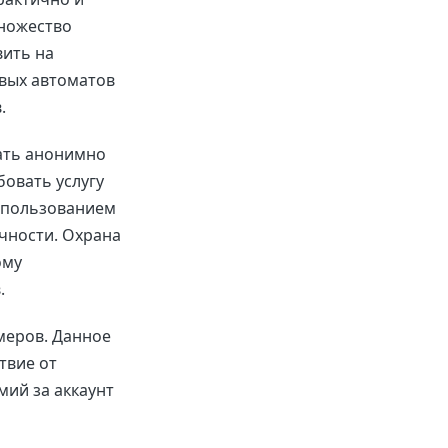
Множество
вить на
овых автоматов
.
ать анонимно
бовать услугу
использованием
чности. Охрана
ому
.
меров. Данное
твие от
мий за аккаунт