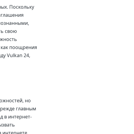
ных. Поскольку
зглашения
познанными,
ть свою
ожность
 как поощрения
у Vulkan 24,
ожностей, но
Прежде главным
д в интернет-
ызвать
 интернете.