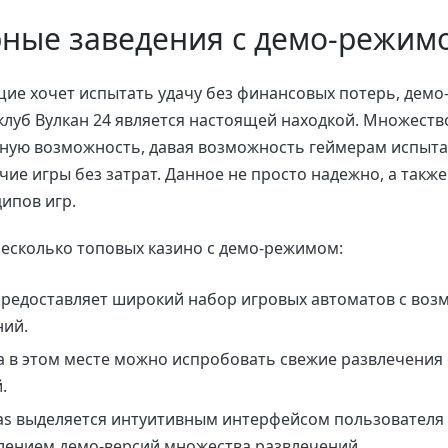
рные заведения с демо-режим
щие хочет испытать удачу без финансовых потерь, демо
клуб Вулкан 24 является настоящей находкой. Множеств
ную возможность, давая возможность геймерам испыта
чие игры без затрат. Данное не просто надежно, а также
ипов игр.
есколько топовых казино с демо-режимом:
 предоставляет широкий набор игровых автоматов с во
ний.
na в этом месте можно испробовать свежие развлечения
.
as выделяется интуитивным интерфейсом пользователя
лением демо-версий множества развлечений.